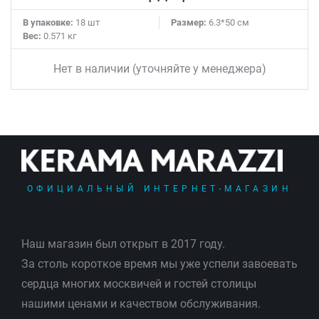
В упаковке:
18 шт
Размер:
6.3*50 см
Вес:
0.571 кг
Нет в наличии (уточняйте у менеджера)
ОФИЦИАЛЬНЫЙ ИНТЕРНЕТ-МАГАЗИН
Наш магазин был открыт в 2017 году.
За столь короткое время мы уже успели завоевать
сердца многих москвичей и гостей столицы
нашими ценами и качеством обслуживания.