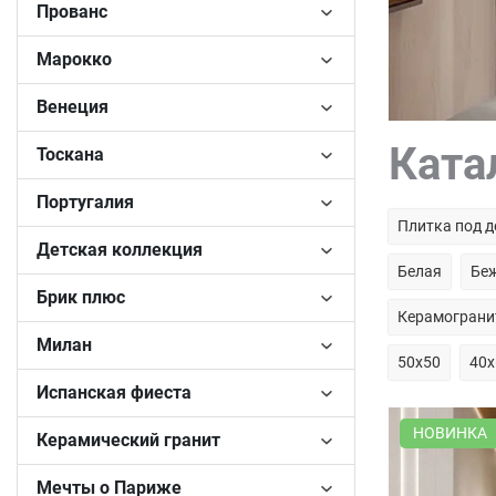
Прованс
Марокко
Венеция
Ката
Тоскана
Португалия
Плитка под д
Детская коллекция
Белая
Бе
Брик плюс
Керамограни
Милан
50х50
40х
Испанская фиеста
НОВИНКА
Керамический гранит
Мечты о Париже