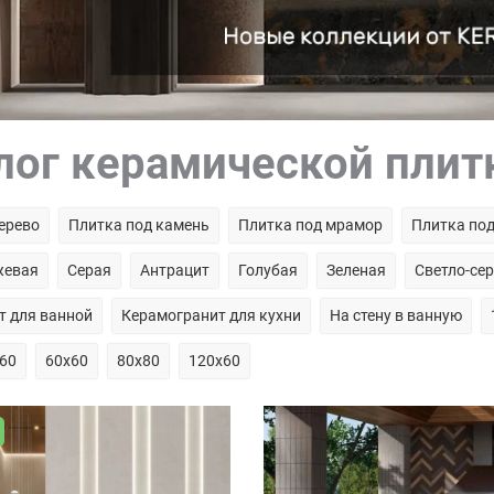
лог керамической пли
ерево
Плитка под камень
Плитка под мрамор
Плитка под
жевая
Серая
Антрацит
Голубая
Зеленая
Светло-се
т для ванной
Керамогранит для кухни
На стену в ванную
60
60х60
80х80
120х60