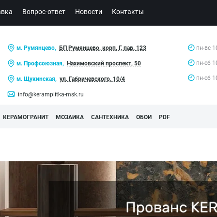
авка
Вопрос-ответ
Новости
Контакты
м. Румянцево,
БП Румянцево, корп. Г, пав. 123
пн-вс 1
пн-сб 1
м. Профсоюзная,
Нахимовский проспект, 50
пн-сб 1
м. Щукинская,
ул. Габричевского, 10/4
info@keramplitka-msk.ru
КЕРАМОГРАНИТ
МОЗАИКА
САНТЕХНИКА
ОБОИ
PDF