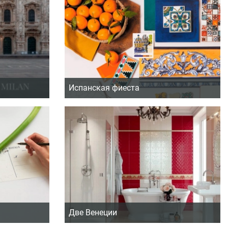
Испанская фиеста
Две Венеции