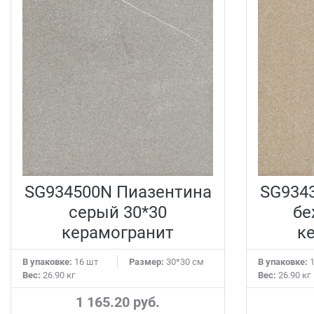
SG934500N Пиазентина
SG934
серый 30*30
бе
керамогранит
к
В упаковке:
16 шт
Размер:
30*30 см
В упаковке:
1
Вес:
26.90 кг
Вес:
26.90 кг
1 165.20 руб.