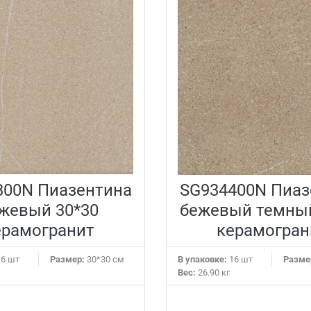
300N Пиазентина
SG934400N Пиаз
жевый 30*30
бежевый темный
ерамогранит
керамогран
6 шт
Размер:
30*30 см
В упаковке:
16 шт
Разме
Вес:
26.90 кг