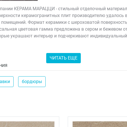
мпании КЕРАМА МАРАЦЦИ - стильный отделочный материал,
верхности керамогранитных плит производителю удалось в
 помещений. Формат керамики с шероховатой поверхностью
рсальная цветовая гамма предложена в сером и бежевом 
орые украшают интерьер и подчеркивают индивидуальный
ественных отделочных материалов от KERAMA MARAZZI, ко
ка продумывает каждую коллекцию, поэтому, комбинируя 
ЧИТАТЬ ЕЩЕ
НИЯ
тавки
бордюры