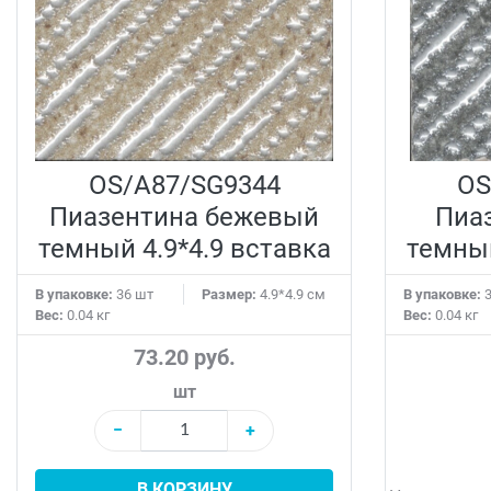
OS/A87/SG9344
OS
Пиазентина бежевый
Пиа
темный 4.9*4.9 вставка
темный
В упаковке:
36 шт
Размер:
4.9*4.9 см
В упаковке:
3
Вес:
0.04 кг
Вес:
0.04 кг
73.20 руб.
шт
−
+
В КОРЗИНУ