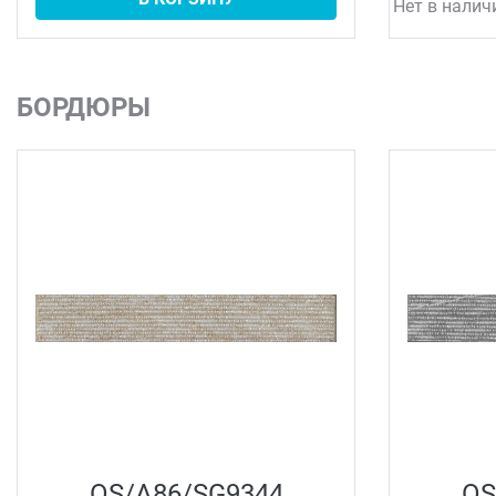
Нет в налич
БОРДЮРЫ
OS/A86/SG9344
OS