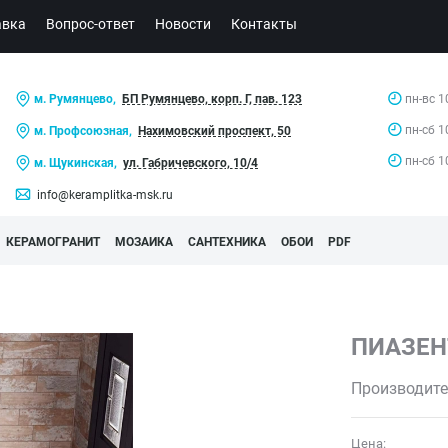
авка
Вопрос-ответ
Новости
Контакты
м. Румянцево,
БП Румянцево, корп. Г, пав. 123
пн-вс 1
пн-сб 1
м. Профсоюзная,
Нахимовский проспект, 50
пн-сб 1
м. Щукинская,
ул. Габричевского, 10/4
info@keramplitka-msk.ru
КЕРАМОГРАНИТ
МОЗАИКА
САНТЕХНИКА
ОБОИ
PDF
ПИАЗЕН
Производите
Цена: