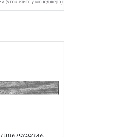
ии (уточняйте у менеджера)
/B86/SG9346