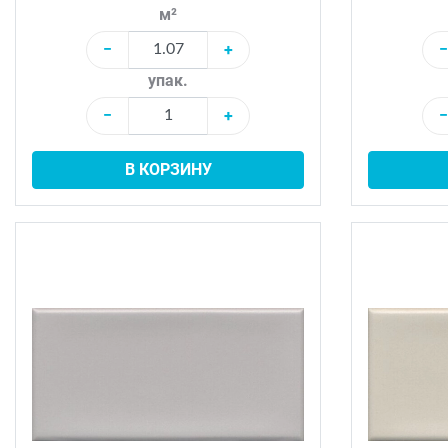
м²
−
+
−
упак.
−
+
−
В КОРЗИНУ