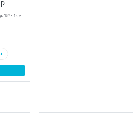
ор
р:
15*7.4 см
+