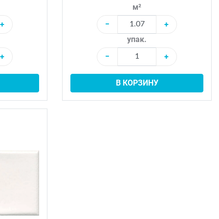
м²
+
−
+
упак.
+
−
+
В КОРЗИНУ