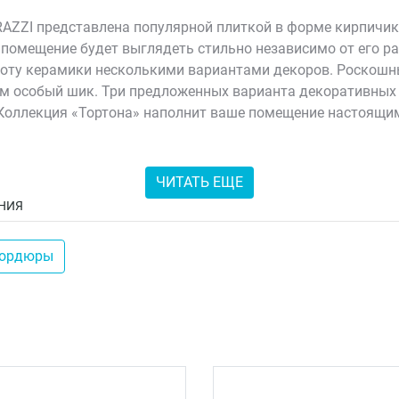
AZZI представлена популярной плиткой в форме кирпичик
помещение будет выглядеть стильно независимо от его р
асоту керамики несколькими вариантами декоров. Роскош
 им особый шик. Три предложенных варианта декоративны
 Коллекция «Тортона» наполнит ваше помещение настоящим
 позволит материалу радовать вас на протяжении долгих 
ЧИТАТЬ ЕЩЕ
НИЯ
ордюры