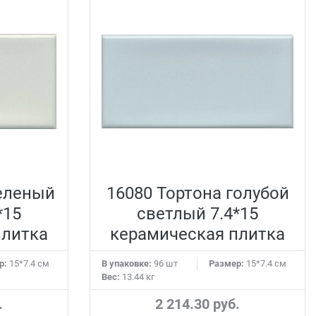
зеленый
16080 Тортона голубой
*15
светлый 7.4*15
плитка
керамическая плитка
р:
15*7.4 см
В упаковке:
96 шт
Размер:
15*7.4 см
Вес:
13.44 кг
.
2 214.30 руб.