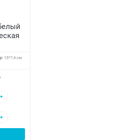
 белый
еская
р:
15*7.4 см
.
+
+