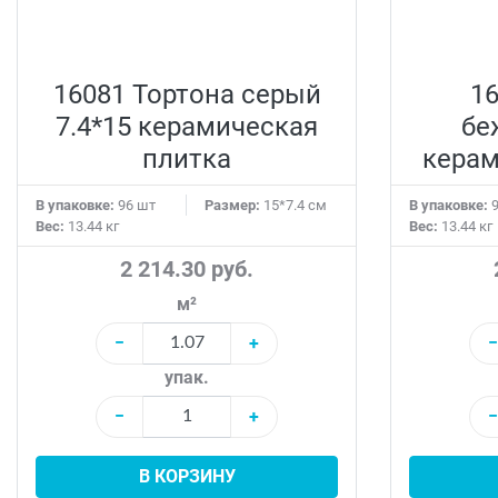
16081 Тортона серый
16
7.4*15 керамическая
бе
плитка
керам
В упаковке:
96 шт
Размер:
15*7.4 см
В упаковке:
9
Вес:
13.44 кг
Вес:
13.44 кг
2 214.30 руб.
м²
−
+
−
упак.
−
+
−
В КОРЗИНУ