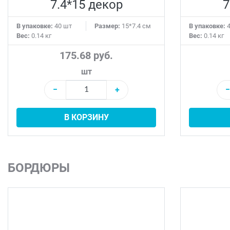
7.4*15 декор
7
В упаковке:
40 шт
Размер:
15*7.4 см
В упаковке:
4
Вес:
0.14 кг
Вес:
0.14 кг
175.68 руб.
шт
−
+
−
В КОРЗИНУ
БОРДЮРЫ