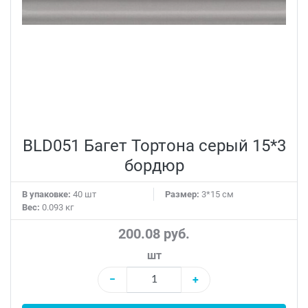
BLD051 Багет Тортона серый 15*3
бордюр
В упаковке:
40 шт
Размер:
3*15 см
Вес:
0.093 кг
200.08 руб.
шт
−
+