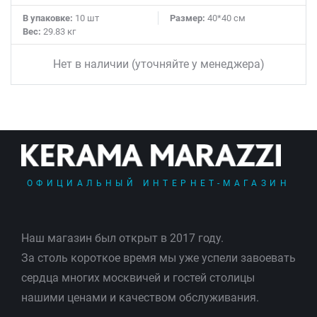
В упаковке:
10 шт
Размер:
40*40 см
Вес:
29.83 кг
Нет в наличии (уточняйте у менеджера)
ОФИЦИАЛЬНЫЙ ИНТЕРНЕТ-МАГАЗИН
Наш магазин был открыт в 2017 году.
За столь короткое время мы уже успели завоевать
сердца многих москвичей и гостей столицы
нашими ценами и качеством обслуживания.