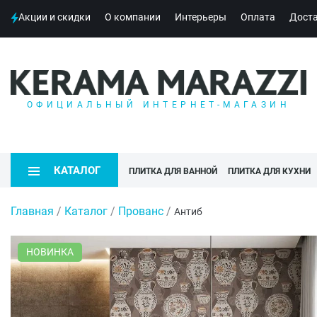
Акции и скидки
О компании
Интерьеры
Оплата
Дост
ОФИЦИАЛЬНЫЙ ИНТЕРНЕТ-МАГАЗИН
КАТАЛОГ
ПЛИТКА ДЛЯ ВАННОЙ
ПЛИТКА ДЛЯ КУХНИ
Главная
/
Каталог
/
Прованс
/
Антиб
НОВИНКА