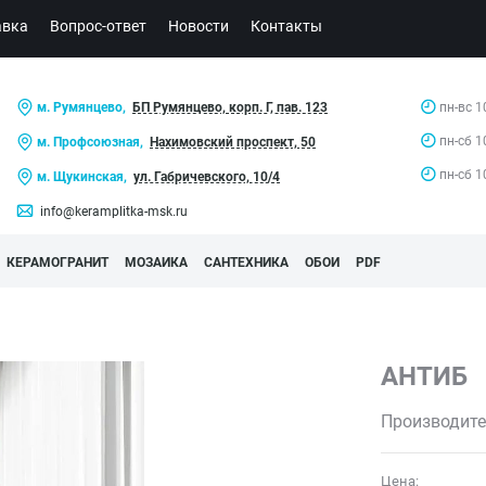
авка
Вопрос-ответ
Новости
Контакты
м. Румянцево,
БП Румянцево, корп. Г, пав. 123
пн-вс 1
пн-сб 1
м. Профсоюзная,
Нахимовский проспект, 50
пн-сб 1
м. Щукинская,
ул. Габричевского, 10/4
info@keramplitka-msk.ru
КЕРАМОГРАНИТ
МОЗАИКА
САНТЕХНИКА
ОБОИ
PDF
АНТИБ
Производите
Цена: