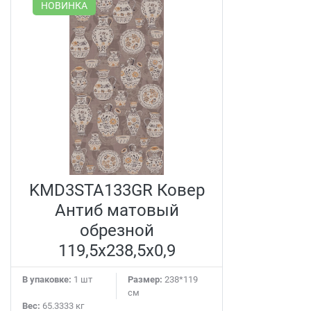
НОВИНКА
KMD3STA133GR Ковер
Антиб матовый
обрезной
119,5x238,5x0,9
В упаковке:
1 шт
Размер:
238*119
см
Вес:
65.3333 кг