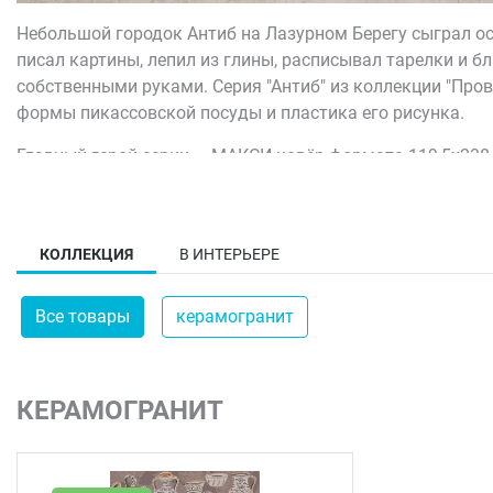
Небольшой городок Антиб на Лазурном Берегу сыграл ос
писал картины, лепил из глины, расписывал тарелки и б
собственными руками. Серия "Антиб" из коллекции "Пров
формы пикассовской посуды и пластика его рисунка.
Главный герой серии — МАКСИ-ковёр формата 119,5x238,
переплетенные с лаконичными линиями. Это не репродук
Такой ковёр живёт на стене или полу как отдельное выск
рассчитан на интерьеры, где хочется опираться не на не
КОЛЛЕКЦИЯ
В ИНТЕРЬЕРЕ
Все товары
керамогранит
КЕРАМОГРАНИТ