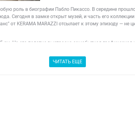
обую роль в биографии Пабло Пикассо. В середине прошл
люда. Сегодня в замке открыт музей, и часть его коллекци
анс" от KERAMA MARAZZI отсылает к этому эпизоду — не ци
5 см. На его полотне выстроена самобытная графическая 
ция и не имитация работ художника, а авторская графика
азывание: он не маскируется под фон, не подстраивается п
ЧИТАТЬ ЕЩЕ
йтральную базу, а на сильный сюжет — со своим почерком и