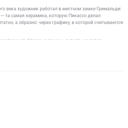
ого века художник работал в местном замке Гримальди:
и — та самая керамика, которую Пикассо делал
татно, а образно: через графику, в которой считываются
композиция: блюда, кувшины, силуэты сосудов,
 по мотивам — со своей жизнью и собственным ритмом.
од мебель, а собирает вокруг себя композицию. "Антиб"
 со своей географией.