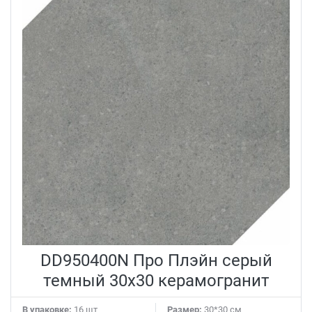
DD950400N Про Плэйн серый
темный 30x30 керамогранит
В упаковке:
16 шт
Размер:
30*30 см