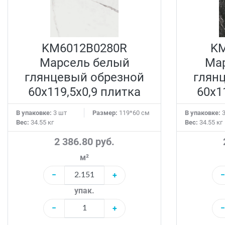
KM6012B0280R
KM
Марсель белый
Ма
глянцевый обрезной
глян
60x119,5x0,9 плитка
60x1
В упаковке:
3 шт
Размер:
119*60 см
В упаковке:
3
Вес:
34.55 кг
Вес:
34.55 кг
2 386.80 руб.
м²
−
+
−
упак.
−
+
−