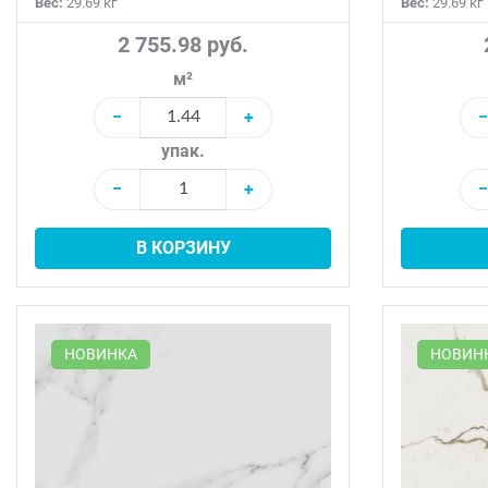
Вес:
29.69 кг
Вес:
29.69 кг
2 755.98 руб.
м²
−
+
−
упак.
−
+
−
В КОРЗИНУ
НОВИНКА
НОВИН