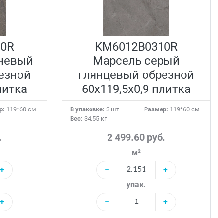
00R
KM6012B0310R
невый
Марсель серый
езной
глянцевый обрезной
литка
60x119,5x0,9 плитка
р:
119*60 см
В упаковке:
3 шт
Размер:
119*60 см
Вес:
34.55 кг
.
2 499.60 руб.
м²
+
−
+
упак.
+
−
+