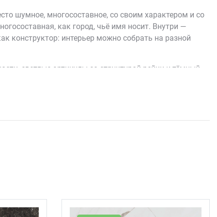
сто шумное, многосоставное, со своим характером и со
огосоставная, как город, чьё имя носит. Внутри —
 как конструктор: интерьер можно собрать на разной
ости, светлые артикулы со структурой рейки и тёмный
торый удобно сводить вместе все варианты, чтобы стена
ерии — наборные декоры с необычной геометрией: их
то становятся той самой деталью, на которой держится