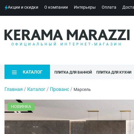
Акции и скидки
О компании
Интерьеры
Оплата
Дост
ОФИЦИАЛЬНЫЙ ИНТЕРНЕТ-МАГАЗИН
КАТАЛОГ
ПЛИТКА ДЛЯ ВАННОЙ
ПЛИТКА ДЛЯ КУХНИ
Главная
/
Каталог
/
Прованс
/
Марсель
НОВИНКА