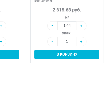
Вес:
29.69 кг
.
2 615.68 руб.
м²
+
−
+
упак.
+
−
+
В КОРЗИНУ