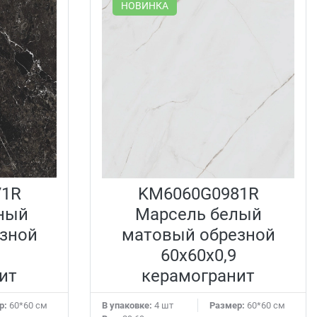
НОВИНКА
71R
KM6060G0981R
ный
Марсель белый
зной
матовый обрезной
60x60x0,9
ит
керамогранит
р:
60*60 см
В упаковке:
4 шт
Размер:
60*60 см