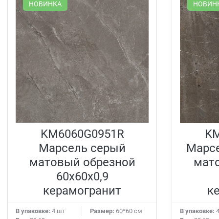
НОВИНКА
НОВИН
KM6060G0951R
KM
Марсель серый
Марс
матовый обрезной
мат
60x60x0,9
керамогранит
к
В упаковке:
4 шт
Размер:
60*60 см
В упаковке:
4