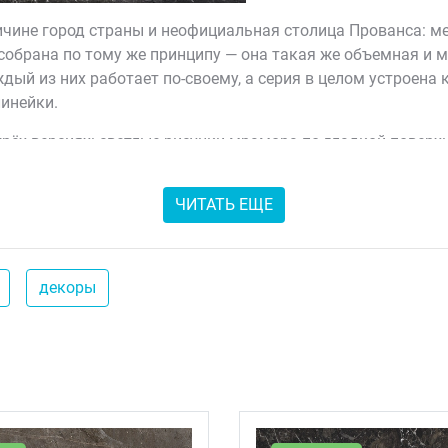
чине город страны и неофициальная столица Прованса: ме
обрана по тому же принципу — она такая же объемная и мн
ждый из них работает по-своему, а серия в целом устроена
линейки.
рёх версиях: светлые рисунки мрамора по гладкой поверхн
рмата — стильный микс из трёх тёмных рисунков, через ко
рамогранит крупного формата 60x60 см. Отдельная часть с
ЧИТАТЬ ЕЩЕ
 Такие декоры предложены и для стены, и для пола, и час
декоры