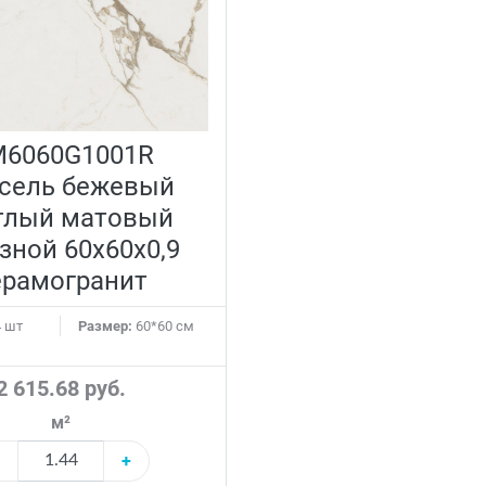
6060G1001R
сель бежевый
тлый матовый
зной 60x60x0,9
ерамогранит
 шт
Размер:
60*60 см
2 615.68 руб.
м²
+