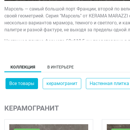
Марсель — самый большой порт Франции, второй по вели
своей геометрией. Серия "Марсель" от KERAMA MARAZZI с
несколько вариантов мрамора, темного и светлого, и ка
палитре и разной фактуре, не выходя за пределы одной 
Настенная плитка формата 60x119,5 см представлена в т
мрамор с гладкой плиткой. К ним идёт декор того же фо
не распадалась. Для пола в "Марселе" предусмотрен ке
формы взяты с фасада марсельского Музея цивилизаций.
КОЛЛЕКЦИЯ
В ИНТЕРЬЕРЕ
вся композиция интерьера.
Все товары
керамогранит
Настенная плитка
КЕРАМОГРАНИТ