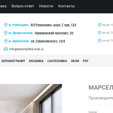
авка
Вопрос-ответ
Новости
Контакты
м. Румянцево,
БП Румянцево, корп. Г, пав. 123
пн-вс 1
пн-сб 1
м. Профсоюзная,
Нахимовский проспект, 50
пн-сб 1
м. Щукинская,
ул. Габричевского, 10/4
info@keramplitka-msk.ru
КЕРАМОГРАНИТ
МОЗАИКА
САНТЕХНИКА
ОБОИ
PDF
МАРСЕ
Производите
Цена: