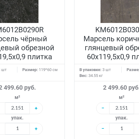
6012B0290R
KM6012B03
рсель чёрный
Марсель корич
цевый обрезной
глянцевый обр
19,5x0,9 плитка
60x119,5x0,9 п
 шт
Размер:
119*60 см
В упаковке:
3 шт
Разме
Вес:
34.55 кг
2 499.60 руб.
2 499.60 руб
м²
м²
+
−
упак.
упак.
+
−