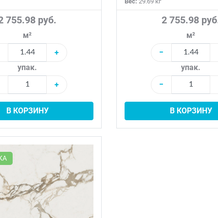
Вес:
29.69 кг
2 755.98 руб.
2 755.98 руб
м²
м²
+
−
упак.
упак.
+
−
В КОРЗИНУ
В КОРЗИНУ
КА