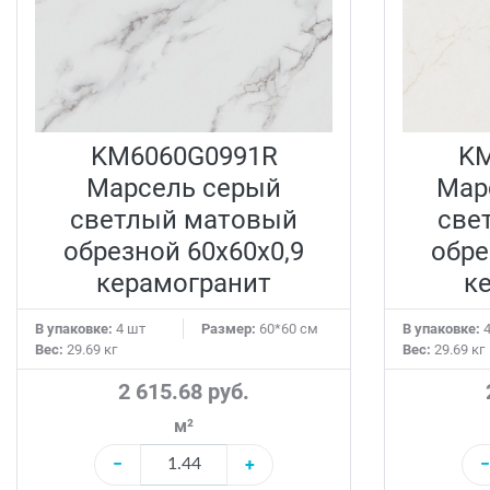
KM6060G0991R
KM
Марсель серый
Мар
светлый матовый
све
обрезной 60x60x0,9
обре
керамогранит
к
В упаковке:
4 шт
Размер:
60*60 см
В упаковке:
4
Вес:
29.69 кг
Вес:
29.69 кг
2 615.68 руб.
м²
−
+
−