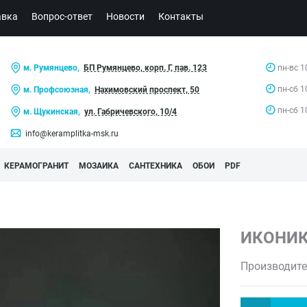
авка
Вопрос-ответ
Новости
Контакты
м. Румянцево,
БП Румянцево, корп. Г, пав. 123
пн-вс 1
пн-сб 1
м. Профсоюзная,
Нахимовский проспект, 50
пн-сб 1
м. Щукинская,
ул. Габричевского, 10/4
info@keramplitka-msk.ru
КЕРАМОГРАНИТ
МОЗАИКА
САНТЕХНИКА
ОБОИ
PDF
ИКОНИ
Производите