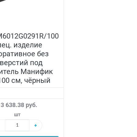
M6012G0291R/100
ец. изделие
оративное без
верстий под
итель Манифик
100 см, чёрный
3 638.38 руб.
шт
+