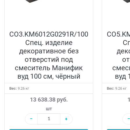
CO3.KM6012G0291R/100
CO5.K
Спец. изделие
Сп
декоративное без
дек
отверстий под
от
смеситель Манифик
смес
вуд 100 см, чёрный
вуд 
Вес:
9.26 кг
Вес:
9.26 кг
13 638.38 руб.
1
шт
−
+
−