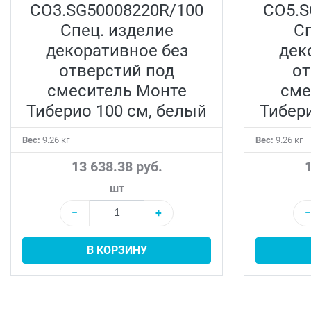
CO3.SG50008220R/100
CO5.S
Спец. изделие
Сп
декоративное без
дек
отверстий под
от
смеситель Монте
сме
Тиберио 100 см, белый
Тибер
Вес:
9.26 кг
Вес:
9.26 кг
13 638.38 руб.
1
шт
−
+
−
В КОРЗИНУ