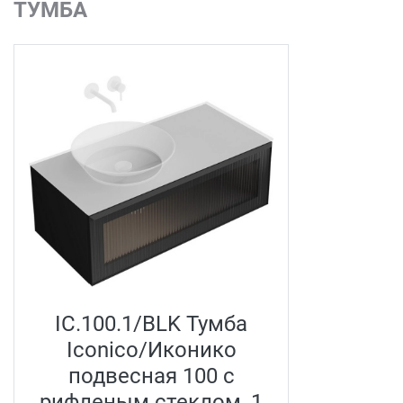
ТУМБА
IC.100.1/BLK Тумба
Iconico/Иконико
подвесная 100 с
рифленым стеклом, 1