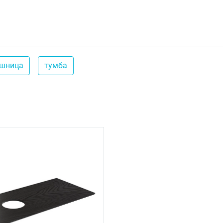
ешница
тумба