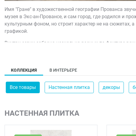
Имя "Гране" в художественной географии Прованса звуч
музея в Экс-ан-Провансе, и сам город, где родился и п
культурным фоном, но строит характер не на сюжетах, а
графикой.
Внутри серии собрано несколько разных по фактуре реш
цветочным узором, ещё три — с рельефом из параллельн
пола "Гране" удачно работает в паре с керамическим де
углом и освещением бутоны и соцветия чуть меняют отте
КОЛЛЕКЦИЯ
В ИНТЕРЬЕРЕ
Все товары
Настенная плитка
декоры
б
НАСТЕННАЯ ПЛИТКА