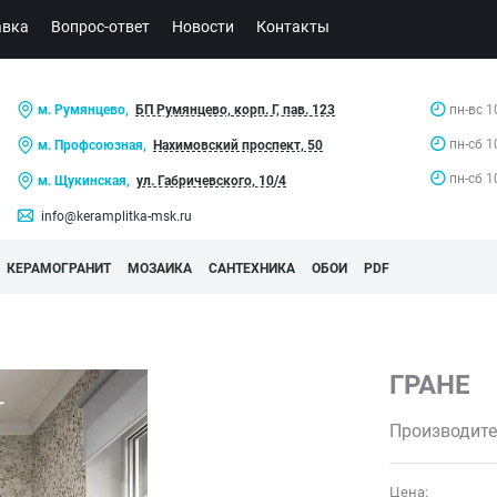
авка
Вопрос-ответ
Новости
Контакты
м. Румянцево,
БП Румянцево, корп. Г, пав. 123
пн-вс 1
пн-сб 1
м. Профсоюзная,
Нахимовский проспект, 50
пн-сб 1
м. Щукинская,
ул. Габричевского, 10/4
info@keramplitka-msk.ru
КЕРАМОГРАНИТ
МОЗАИКА
САНТЕХНИКА
ОБОИ
PDF
ГРАНЕ
Производите
Цена: