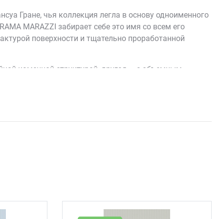
нсуа Гране, чья коллекция легла в основу одноименного
KERAMA MARAZZI забирает себе это имя со всем его
 фактурой поверхности и тщательно проработанной
ойной каменной структурой, другая — с объемным
му формату подобраны бордюр и широкий плинтус, а для
: на него нанесен специальный состав, и под разным
деть статично и сохраняет его свежесть со временем.