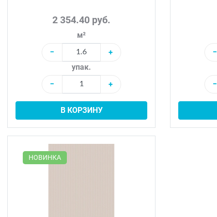
2 354.40 руб.
м²
−
+
−
упак.
−
+
−
В КОРЗИНУ
НОВИНКА