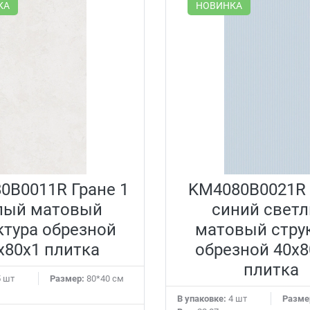
КА
НОВИНКА
0B0011R Гране 1
KM4080B0021R 
лый матовый
синий свет
ктура обрезной
матовый стру
x80x1 плитка
обрезной 40x8
плитка
 шт
Размер:
80*40 см
В упаковке:
4 шт
Разме