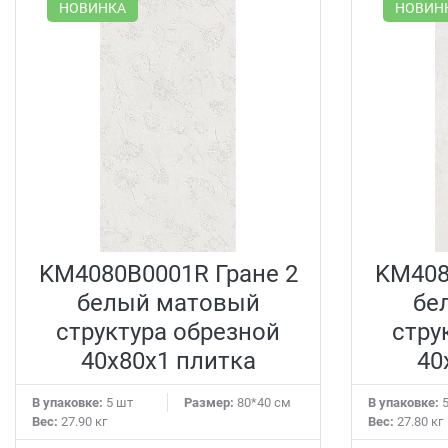
НОВИНКА
НОВИН
KM4080B0001R Гране 2
KM408
белый матовый
бе
структура обрезной
стру
40x80x1 плитка
40
В упаковке:
5 шт
Размер:
80*40 см
В упаковке:
5
Вес:
27.90 кг
Вес:
27.80 кг