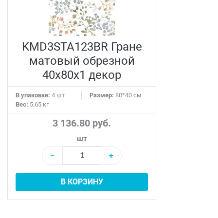
KMD3STA123BR Гране
матовый обрезной
40x80x1 декор
В упаковке:
4 шт
Размер:
80*40 см
Вес:
5.65 кг
3 136.80 руб.
шт
−
+
В КОРЗИНУ