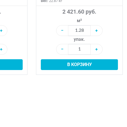
Вес:
22.87 кг
.
2 421.60 руб.
м²
+
−
+
упак.
+
−
+
В КОРЗИНУ