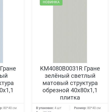
НОВИНКА
Гране
KM4080B0031R Гране
лый
зелёный светлый
ктура
матовый структура
0x1,1
обрезной 40x80x1,1
плитка
р:
80*40 см
В упаковке:
4 шт
Размер:
80*40 см