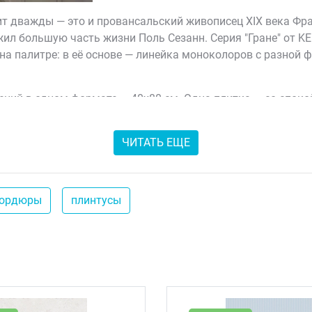
ит дважды — это и провансальский живописец XIX века Фра
рожил большую часть жизни Поль Сезанн. Серия "Гране" от 
 на палитре: в её основе — линейка моноколоров с разной
ений в одном формате — 40x80 см. Одна плитка — со спок
о идущих бороздок, который придаёт стене ритм. К каждо
ревом "Монпелье". Особое место занимает цветочный декор
ЧИТАТЬ ЕЩЕ
нок — легкое мерцание, которое не позволяет узору выгля
ордюры
плинтусы