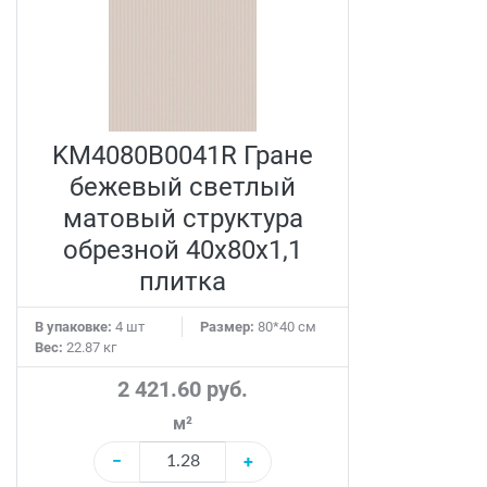
KM4080B0041R Гране
бежевый светлый
матовый структура
обрезной 40x80x1,1
плитка
В упаковке:
4 шт
Размер:
80*40 см
Вес:
22.87 кг
2 421.60 руб.
м²
−
+