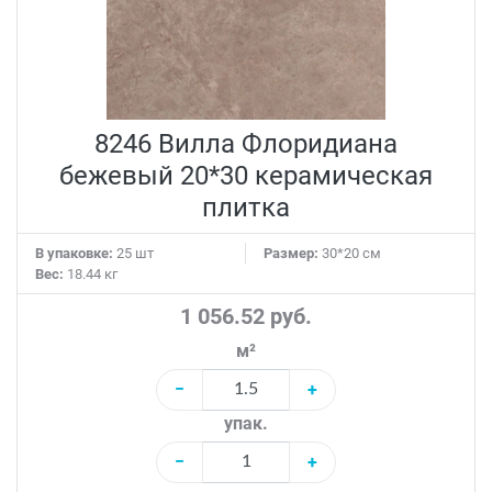
8246 Вилла Флоридиана
бежевый 20*30 керамическая
плитка
В упаковке:
25 шт
Размер:
30*20 см
Вес:
18.44 кг
1 056.52 руб.
м²
−
+
упак.
−
+