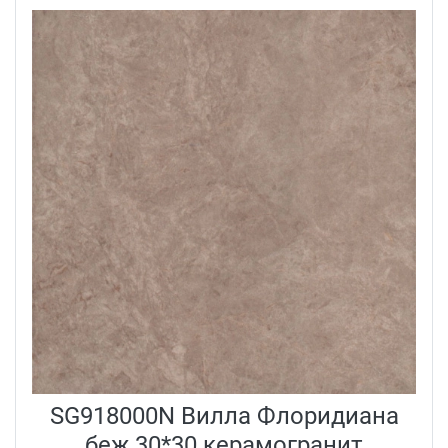
SG918000N Вилла Флоридиана
беж 30*30 керамогранит