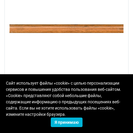
Сайт использует файлы «cookie» с целью персонализации
сервисов и повышения удобства пользования веб-сайтом.
211 Дерево бежевый матовый
«Cookie» представляют собой небольшие файлы,
бордюр
содержащие информацию о предыдущих посещениях веб-
сайта. Если вы не хотите использовать файлы «cookie»,
В упаковке:
40 шт
Размер:
1.5*20 см
измените настройки браузера.
Вес:
0.05 кг
Я принимаю
270.84 руб.