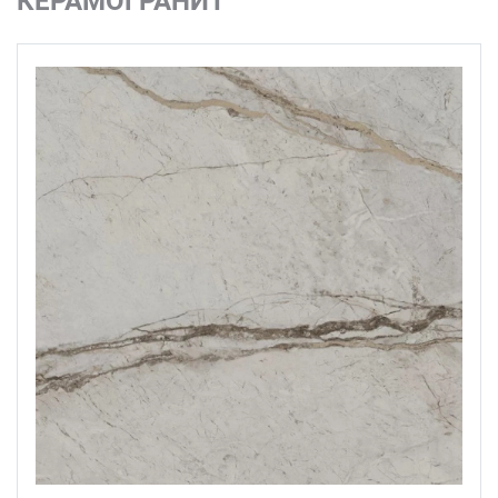
КЕРАМОГРАНИТ
каменного покрытия.
Серия "Ифран" от KERAMA MARAZZI включает
роскошные декоры – бордюры и полноразмерные
элементы, украшенные изящными золотыми линиями
геометрического узора. Нанесенный поверх
натуральной каменной текстуры орнамент придает
покрытию особую эстетическую ценность и
подчеркивает статусность интерьера. Нарезная
мозаика представлена в двух цветовых решениях и
вариантах исполнения: наборная с орнаментальным
рисунком и нарезная с геометрическим мотивом.
Завершающим штрихом серии "Ифран" от KERAMA
MARAZZI стали координированный керамогранит и
керамические ступени, что позволяет создать
целостный, гармоничный образ любого пространства
– от современной городской квартиры до роскошного
загородного дома, наполняя его атмосферой