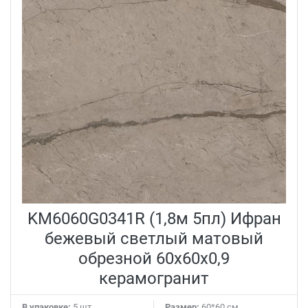
KM6060G0341R (1,8м 5пл) Ифран
бежевый светлый матовый
обрезной 60x60x0,9
керамогранит
В упаковке:
5 шт
Размер:
60*60 см