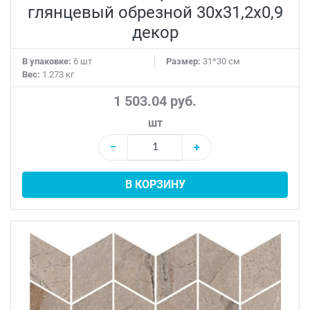
глянцевый обрезной 30x31,2x0,9
декор
В упаковке:
6 шт
Размер:
31*30 см
Вес:
1.273 кг
1 503.04 руб.
шт
−
+
В КОРЗИНУ