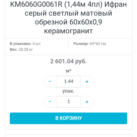
KM6060G0061R (1,44м 4пл) Ифран
естественной элегантности и утонченного комфорта.
серый светлый матовый
обрезной 60x60x0,9
керамогранит
В упаковке:
4 шт
Размер:
60*60 см
Вес:
28.28 кг
2 601.04 руб.
м²
−
+
упак.
−
+
В КОРЗИНУ