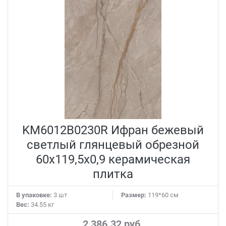
KM6012B0230R Ифран бежевый
светлый глянцевый обрезной
60x119,5x0,9 керамическая
плитка
В упаковке:
3 шт
Размер:
119*60 см
Вес:
34.55 кг
2 386.32 руб.