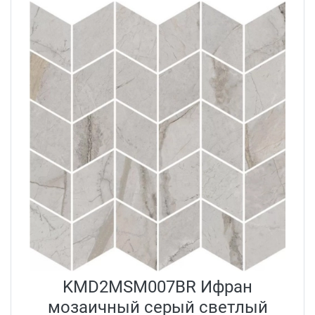
KMD2MSM007BR Ифран
мозаичный серый светлый