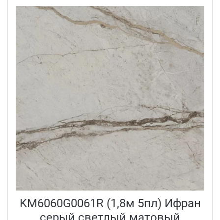
KM6060G0061R (1,8м 5пл) Ифран
серый светлый матовый