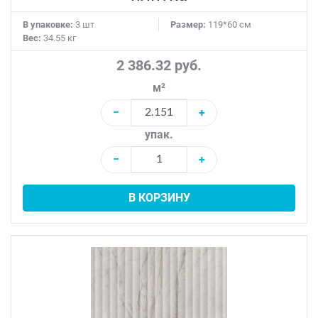
В упаковке:
3 шт
Размер:
119*60 см
Вес:
34.55 кг
2 386.32 руб.
м²
−
+
упак.
−
+
В КОРЗИНУ