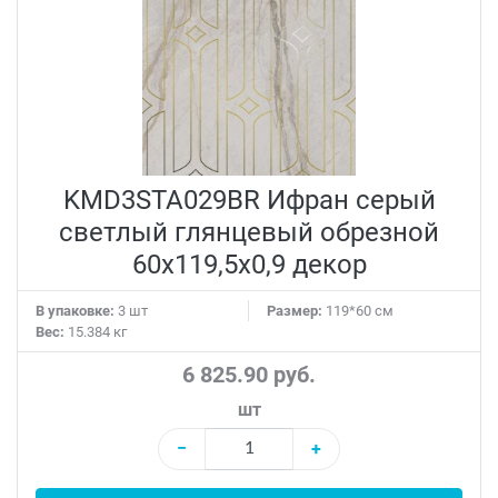
KMD3STA029BR Ифран серый
светлый глянцевый обрезной
60x119,5x0,9 декор
В упаковке:
3 шт
Размер:
119*60 см
Вес:
15.384 кг
6 825.90 руб.
шт
−
+