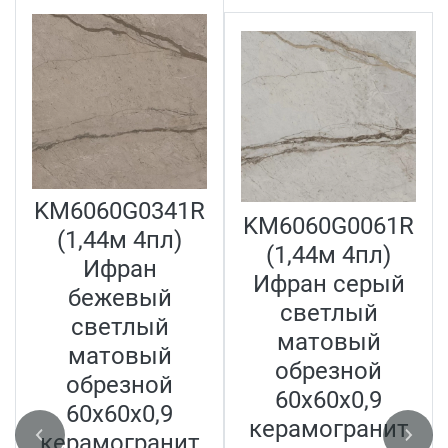
KM6060G0341R
KM6060G0061R
(1,44м 4пл)
(1,44м 4пл)
Ифран
Ифран серый
бежевый
светлый
светлый
матовый
матовый
обрезной
обрезной
60x60x0,9
60x60x0,9
керамогранит
керамогранит