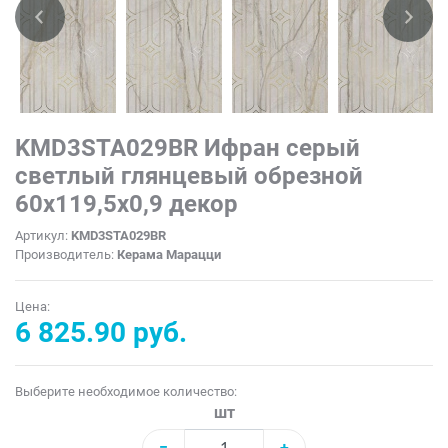
KMD3STA029BR Ифран серый
светлый глянцевый обрезной
60x119,5x0,9 декор
Артикул:
KMD3STA029BR
Производитель:
Керама Марацци
Цена:
6 825.90 руб.
Выберите необходимое количество:
шт
−
+