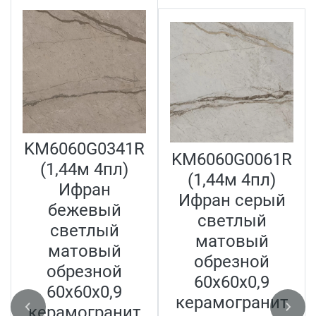
KM6060G0341R
KM6060G0061R
(1,44м 4пл)
(1,44м 4пл)
Ифран
Ифран серый
бежевый
светлый
светлый
матовый
матовый
обрезной
обрезной
60x60x0,9
60x60x0,9
керамогранит
керамогранит