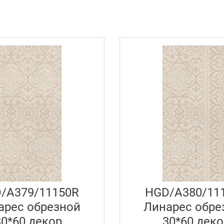
/A379/11150R
HGD/A380/11
арес обрезной
Линарес обре
30*60 декор
30*60 деко