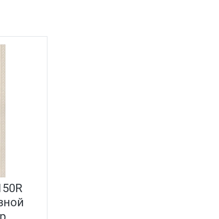
150R
зной
р