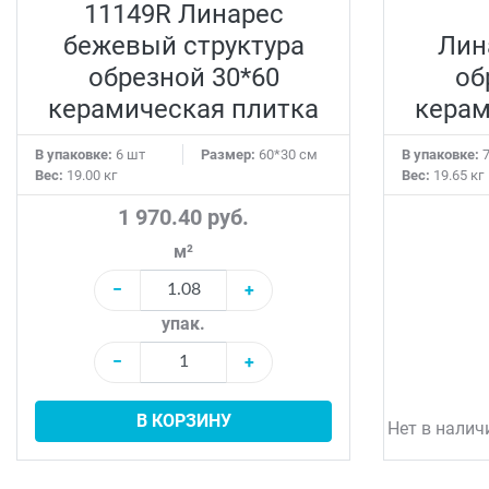
11149R Линарес
бежевый структура
Лин
обрезной 30*60
об
керамическая плитка
керам
В упаковке:
6 шт
Размер:
60*30 см
В упаковке:
7
Вес:
19.00 кг
Вес:
19.65 кг
1 970.40 руб.
м²
−
+
упак.
−
+
В КОРЗИНУ
Нет в налич