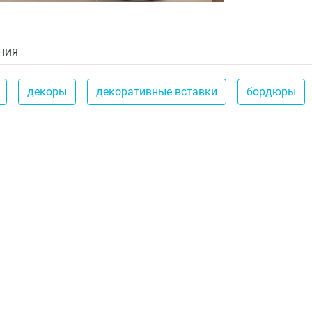
НИЯ
декоры
декоративные вставки
бордюры