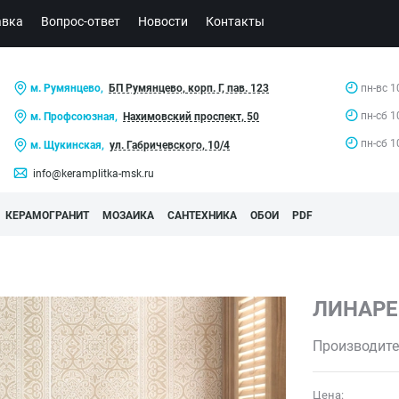
авка
Вопрос-ответ
Новости
Контакты
м. Румянцево,
БП Румянцево, корп. Г, пав. 123
пн-вс 1
пн-сб 1
м. Профсоюзная,
Нахимовский проспект, 50
пн-сб 1
м. Щукинская,
ул. Габричевского, 10/4
info@keramplitka-msk.ru
КЕРАМОГРАНИТ
МОЗАИКА
САНТЕХНИКА
ОБОИ
PDF
ЛИНАРЕ
Производите
Цена: