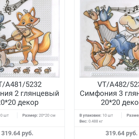
T/A481/5232
VT/A482/52
ния 2 глянцевый
Симфония 3 гля
20*20 декор
20*20 деко
0 шт
Размер:
20*20 см
В упаковке:
10 шт
Разме
Вес:
0.488 кг
319.64 руб.
319.64 руб.