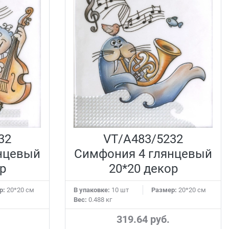
32
VT/A483/5232
нцевый
Симфония 4 глянцевый
р
20*20 декор
р:
20*20 см
В упаковке:
10 шт
Размер:
20*20 см
Вес:
0.488 кг
319.64 руб.