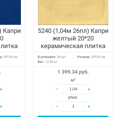
) Капри
5240 (1,04м 26пл) Капри
20
желтый 20*20
плитка
керамическая плитка
р:
20*20 см
В упаковке:
26 шт
Размер:
20*20 см
Вес:
12.90 кг
.
1 399.34 руб.
м²
+
−
+
упак.
+
−
+