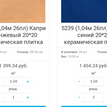
1,04м 26пл) Капри
5239 (1,04м 26пл
нжевый 20*20
синий 20*
ическая плитка
керамическая 
6 шт
Размер:
20*20 см
В упаковке:
26 шт
Разме
Вес:
13.02 кг
1 399.34 руб.
1 454.24 руб
м²
м²
+
−
упак.
упак.
+
−