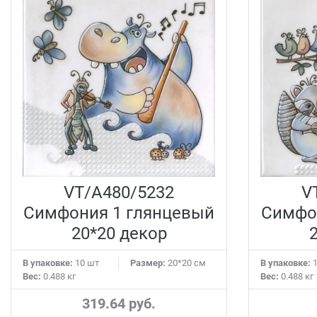
VT/A480/5232
V
Симфония 1 глянцевый
Симфо
20*20 декор
В упаковке:
10 шт
Размер:
20*20 см
В упаковке:
1
Вес:
0.488 кг
Вес:
0.488 кг
319.64 руб.