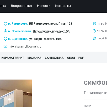
авка
Вопрос-ответ
Новости
Контакты
м. Румянцево,
БП Румянцево, корп. Г, пав. 123
пн-вс 1
пн-сб 1
м. Профсоюзная,
Нахимовский проспект, 50
пн-сб 1
м. Щукинская,
ул. Габричевского, 10/4
info@keramplitka-msk.ru
КЕРАМОГРАНИТ
МОЗАИКА
САНТЕХНИКА
ОБОИ
PDF
СИМФО
Производите
Цена: