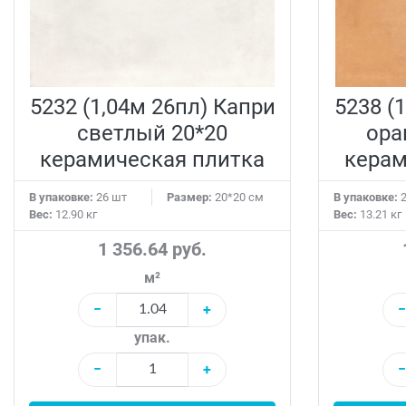
5232 (1,04м 26пл) Капри
5238 (
светлый 20*20
ора
керамическая плитка
керам
В упаковке:
26 шт
Размер:
20*20 см
В упаковке:
2
Вес:
12.90 кг
Вес:
13.21 кг
1 356.64 руб.
м²
−
+
−
упак.
−
+
−