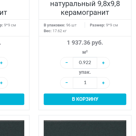
натуральный 9,8х9,8
ит
керамогранит
р:
9*9 см
В упаковке:
96 шт
Размер:
9*9 см
Вес:
17.62 кг
.
1 937.36 руб.
м²
+
−
+
упак.
+
−
+
В КОРЗИНУ