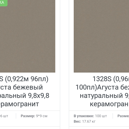
КА
S (0,922м 96пл)
1328S (0,9
уста бежевый
100пл)Агуста б
ральный 9,8х9,8
натуральный 9,
ерамогранит
керамогран
6 шт
Размер:
9*9 см
В упаковке:
100 шт
Разме
Вес:
17.67 кг