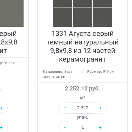
серый
1331 Агуста серый
8х9,8
темный натуральный
ит
9,8х9,8 из 12 частей
керамогранит
р:
9*9 см
В упаковке:
8 шт
Размер:
9*9 см
Вес:
16.40 кг
.
2 252.12 руб.
м²
+
−
+
упак.
+
−
+