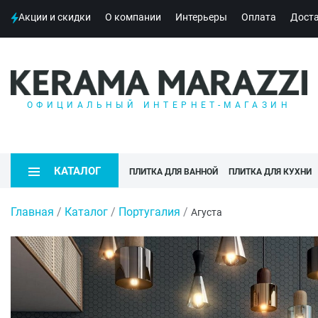
Акции и скидки
О компании
Интерьеры
Оплата
Дост
ОФИЦИАЛЬНЫЙ ИНТЕРНЕТ-МАГАЗИН
КАТАЛОГ
ПЛИТКА ДЛЯ ВАННОЙ
ПЛИТКА ДЛЯ КУХНИ
Главная
/
Каталог
/
Португалия
/
Агуста