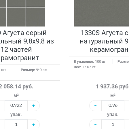
0 Агуста серый
1330S Агуста 
льный 9,8х9,8 из
натуральный 9,
12 частей
керамогран
ерамогранит
В упаковке:
100 шт
Разме
Вес:
17.67 кг
 шт
Размер:
9*9 см
2 058.14 руб.
1 937.36 руб
м²
м²
+
−
упак.
упак.
+
−