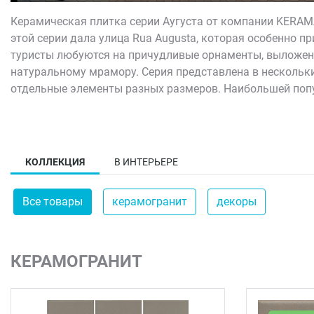
Керамическая плитка серии Аугуста от компании KERAMA
этой серии дала улица Rua Augusta, которая особенно 
туристы любуются на причудливые орнаменты, выложен
натуральному мрамору. Серия представлена в нескольких
отдельные элементы разных размеров. Наибольшей попу
нескольких цветов, что позволит создавать эффектные п
При желании плитку можно уложить хаотично, добиваясь
пройдет мимо плитки из этой серии – ведь она так крас
КОЛЛЕКЦИЯ
В ИНТЕРЬЕРЕ
матовое, структурное, глянцевое покрытие. Широкая цв
оттенками и фактурой. Плитка Аугуста отличается прочн
обладает высокой износостойкостью и матовой поверхно
Все товары
керамогранит
декоры
применять и для облицовки фасадов.
КЕРАМОГРАНИТ