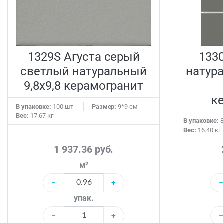
1329S Агуста серый
133
светлый натуральный
натура
9,8х9,8 керамогранит
к
В упаковке:
100 шт
Размер:
9*9 см
Вес:
17.67 кг
В упаковке:
8
Вес:
16.40 кг
1 937.36 руб.
м²
−
+
−
упак.
−
+
−