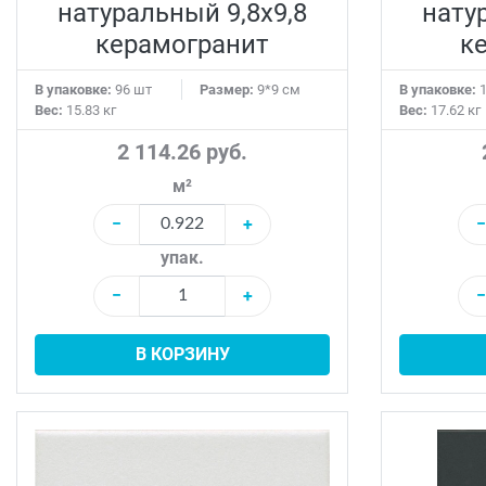
натуральный 9,8х9,8
нату
керамогранит
к
В упаковке:
96 шт
Размер:
9*9 см
В упаковке:
1
Вес:
15.83 кг
Вес:
17.62 кг
2 114.26 руб.
м²
−
+
−
упак.
−
+
−
В КОРЗИНУ