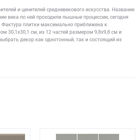
телей и ценителей средневекового искусства. Название
ние века по ней проходили пышные процессии, сегодня
. Фактура плитки максимально приближена к
 30,1х30,1 см, из 12 частей размером 9,8х9,8 см и
брать декор как однотонный, так и состоящий из
й формат панно составляет 29,7х29,8 см.
нируя цвета по своему усмотрению. Ни один дизайнер не
имость мраморного покрытия. Поверхность плитки имеет
вкус: белая, черная, серая, бежевая с различными
В коллекции представлена и напольная плитка, которая
омнате. Учитывая особенности этой плитки, ее можно