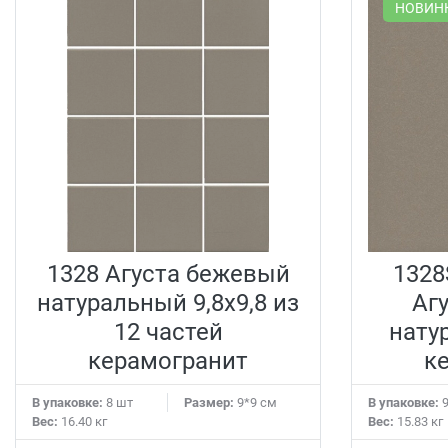
НОВИН
1328 Агуста бежевый
1328
натуральный 9,8х9,8 из
Аг
12 частей
нату
керамогранит
к
В упаковке:
8 шт
Размер:
9*9 см
В упаковке:
9
Вес:
16.40 кг
Вес:
15.83 кг