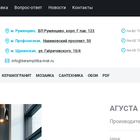
авка
Вопрос-ответ
Новости
Контакты
м. Румянцево,
БП Румянцево, корп. Г, пав. 123
пн-вс 1
пн-сб 1
м. Профсоюзная,
Нахимовский проспект, 50
пн-сб 1
м. Щукинская,
ул. Габричевского, 10/4
info@keramplitka-msk.ru
КЕРАМОГРАНИТ
МОЗАИКА
САНТЕХНИКА
ОБОИ
PDF
АГУСТА
Производите
Цена: