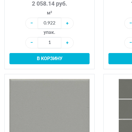
2 058.14 руб.
м²
−
+
−
упак.
−
+
−
В КОРЗИНУ