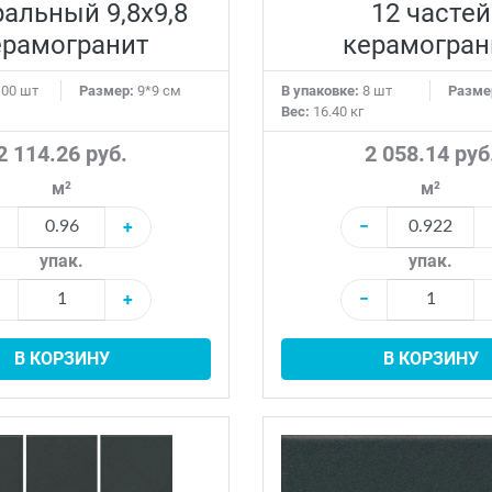
ральный 9,8х9,8
12 частей
ерамогранит
керамогран
00 шт
Размер:
9*9 см
В упаковке:
8 шт
Разме
Вес:
16.40 кг
2 114.26 руб.
2 058.14 руб
м²
м²
+
−
упак.
упак.
+
−
В КОРЗИНУ
В КОРЗИНУ