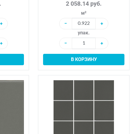
.
2 058.14 руб.
м²
+
−
+
упак.
+
−
+
В КОРЗИНУ