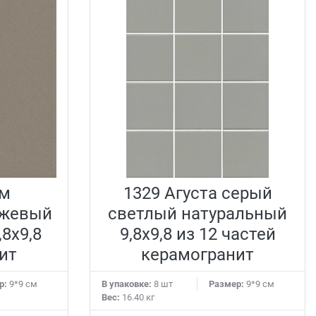
6м
1329 Агуста серый
ежевый
светлый натуральный
8х9,8
9,8х9,8 из 12 частей
ит
керамогранит
р:
9*9 см
В упаковке:
8 шт
Размер:
9*9 см
Вес:
16.40 кг