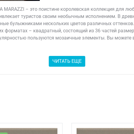
 MARAZZI – это поистине королевская коллекция для люби
привлекает туристов своим необычным исполнением. В древ
ные булыжниками нескольких цветов различных оттенков
 форматах – квадратный, состоящий из 36 частей размером
лярностью пользуются мозаичные элементы. Вы можете вы
ереходы оттенков. Такой набор состоит из 30 частей, общи
 необычного рисунка, или в определенном порядке, комби
ЧИТАТЬ ЕЩЕ
иво смотрится как на стенах, так и на полу, создавая вид
етовая гамма поможет удовлетворить любой взыскательный 
остью, подходит для отделки ванной, прихожей, гостиной. 
стью, что позволит не поскользнуться на полу в ванной к