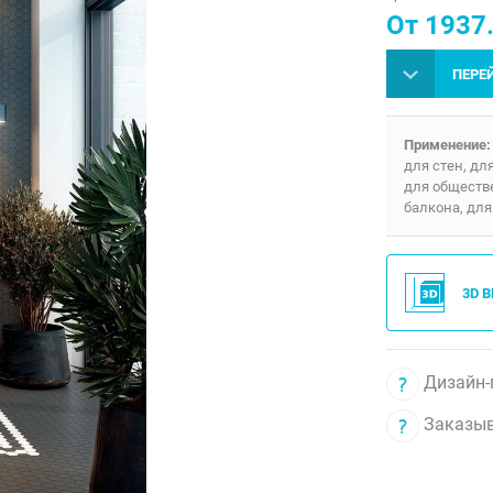
От 1937.
ПЕРЕ
Применение:
для стен, дл
для обществ
балкона, для
3D 
Дизайн-
Заказыв