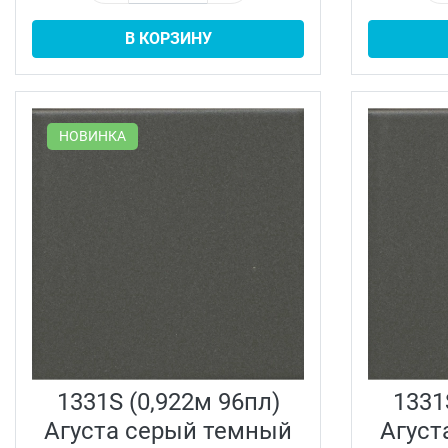
В КОРЗИНУ
НОВИНКА
1331S (0,922м 96пл)
1331
Агуста серый темный
Агуст