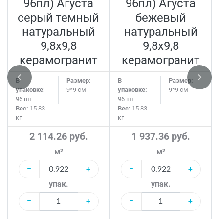
96пл) Агуста
96пл) Агуста
серый темный
бежевый
натуральный
натуральный
9,8х9,8
9,8х9,8
керамогранит
керамогранит
В
Размер:
В
Размер:
упаковке:
9*9 см
упаковке:
9*9 см
96 шт
96 шт
Вес:
15.83
Вес:
15.83
кг
кг
2 114.26 руб.
1 937.36 руб.
м²
м²
−
+
−
+
упак.
упак.
−
+
−
+