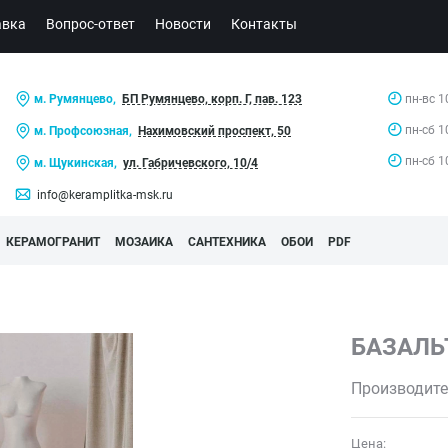
авка
Вопрос-ответ
Новости
Контакты
м. Румянцево,
БП Румянцево, корп. Г, пав. 123
пн-вс 1
пн-сб 1
м. Профсоюзная,
Нахимовский проспект, 50
пн-сб 1
м. Щукинская,
ул. Габричевского, 10/4
info@keramplitka-msk.ru
КЕРАМОГРАНИТ
МОЗАИКА
САНТЕХНИКА
ОБОИ
PDF
БАЗАЛЬ
Производите
Цена: