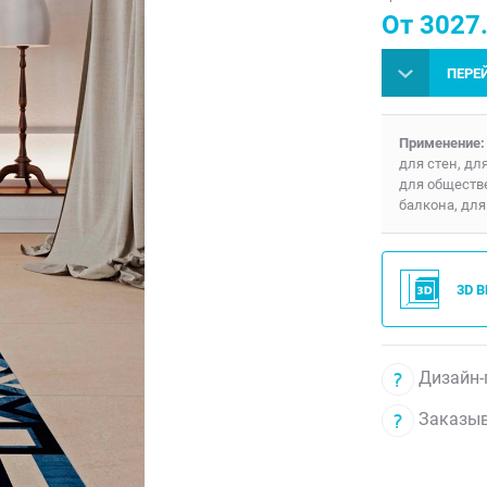
От 3027.
ПЕРЕ
Применение:
для стен, дл
для обществ
балкона, для
3D 
Дизайн-
Заказыв