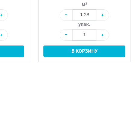
м²
+
−
+
упак.
+
−
+
В КОРЗИНУ