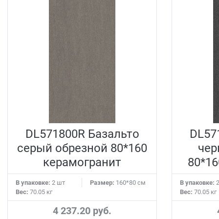
DL571800R Базальто
DL57
серый обрезной 80*160
чер
керамогранит
80*16
В упаковке:
2 шт
Размер:
160*80 см
В упаковке:
2
Вес:
70.05 кг
Вес:
70.05 кг
4 237.20 руб.