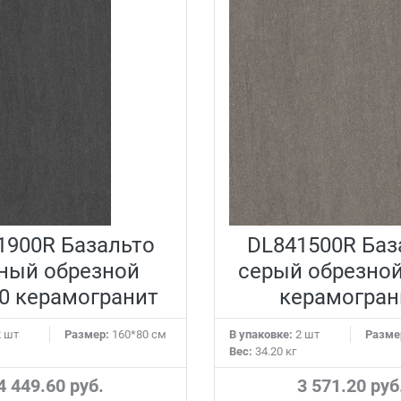
1900R Базальто
DL841500R Баз
ный обрезной
серый обрезной
0 керамогранит
керамогран
 шт
Размер:
160*80 см
В упаковке:
2 шт
Разме
Вес:
34.20 кг
4 449.60 руб.
3 571.20 руб