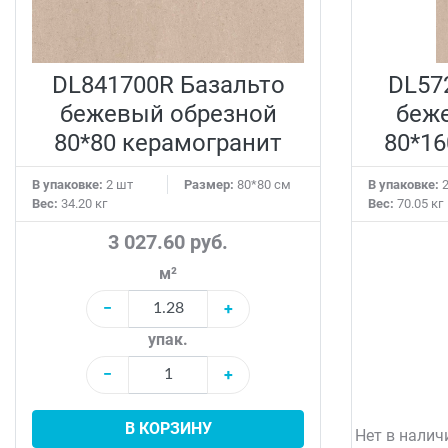
DL841700R Базальто
DL57
бежевый обрезной
беж
80*80 керамогранит
80*16
В упаковке:
2 шт
Размер:
80*80 см
В упаковке:
2
Вес:
34.20 кг
Вес:
70.05 кг
3 027.60 руб.
м²
−
+
упак.
−
+
В КОРЗИНУ
Нет в налич