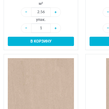
м²
−
+
−
упак.
−
+
−
В КОРЗИНУ