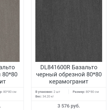
альто
DL841600R Базальто
 80*80
черный обрезной 80*80
ит
керамогранит
р:
80*80 см
В упаковке:
2 шт
Размер:
80*80 см
Вес:
34.20 кг
.
3 576 руб.