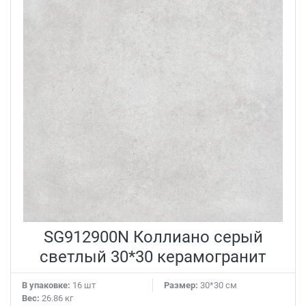
SG912900N Коллиано серый
светлый 30*30 керамогранит
В упаковке:
16 шт
Размер:
30*30 см
Вес:
26.86 кг