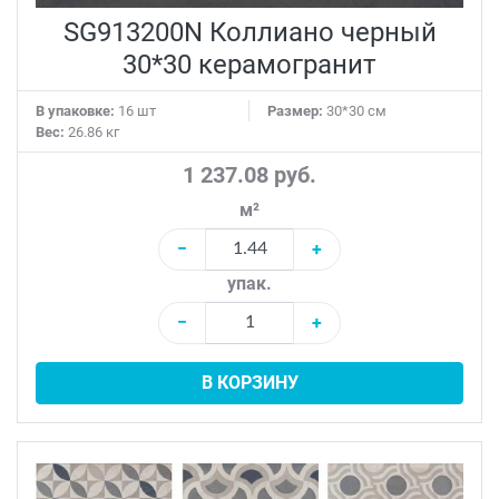
SG913200N Коллиано черный
30*30 керамогранит
В упаковке:
16 шт
Размер:
30*30 см
Вес:
26.86 кг
1 237.08 руб.
м²
−
+
упак.
−
+
В КОРЗИНУ