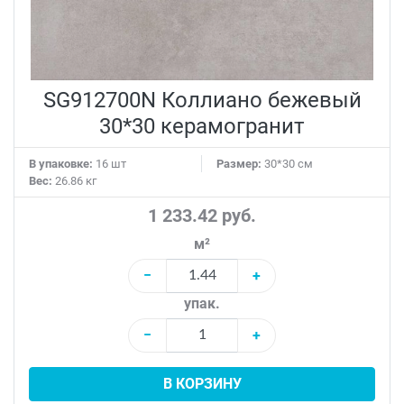
SG912700N Коллиано бежевый
30*30 керамогранит
В упаковке:
16 шт
Размер:
30*30 см
Вес:
26.86 кг
1 233.42 руб.
м²
−
+
упак.
−
+
В КОРЗИНУ