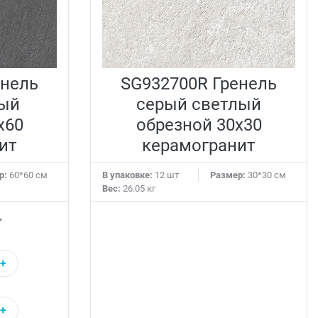
енель
SG932700R Гренель
ый
серый светлый
x60
обрезной 30x30
ит
керамогранит
р:
60*60 см
В упаковке:
12 шт
Размер:
30*30 см
Вес:
26.05 кг
.
+
+