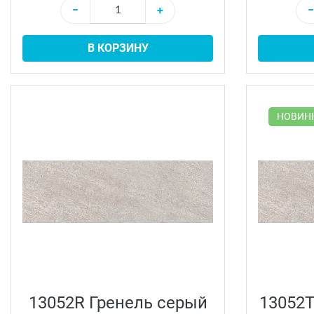
−
+
−
В КОРЗИНУ
НОВИН
13052R Гренель серый
13052T