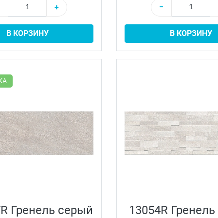
+
−
В КОРЗИНУ
В КОРЗИНУ
КА
R Гренель серый
13054R Гренель