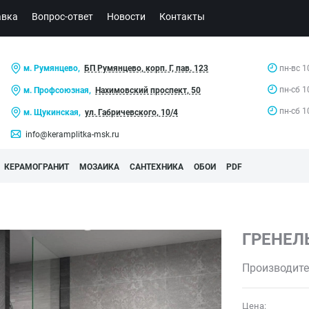
авка
Вопрос-ответ
Новости
Контакты
м. Румянцево,
БП Румянцево, корп. Г, пав. 123
пн-вс 1
пн-сб 1
м. Профсоюзная,
Нахимовский проспект, 50
пн-сб 1
м. Щукинская,
ул. Габричевского, 10/4
info@keramplitka-msk.ru
КЕРАМОГРАНИТ
МОЗАИКА
САНТЕХНИКА
ОБОИ
PDF
ГРЕНЕЛ
Производите
Цена: