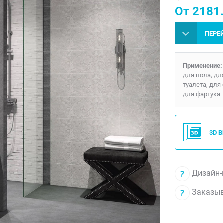
От 2181.
ПЕРЕ
Применение:
для пола, дл
туалета, для
для фартука
3D 
Дизайн-
Заказыв