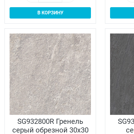
В КОРЗИНУ
SG932800R Гренель
SG93
серый обрезной 30x30
с