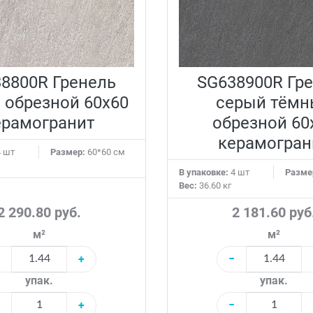
8800R Гренель
SG638900R Гр
 обрезной 60x60
серый тёмн
ерамогранит
обрезной 60
керамогран
 шт
Размер:
60*60 см
В упаковке:
4 шт
Разме
Вес:
36.60 кг
2 290.80 руб.
2 181.60 руб
м²
м²
+
−
упак.
упак.
+
−