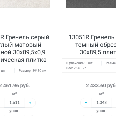
R Гренель серый
13051R Гренель
тлый матовый
темный обре
ной 30x89,5x0,9
30x89,5 пли
ическая плитка
В упаковке:
5 шт
Разме
Вес:
26.61 кг
 шт
Размер:
89*30 см
2 461.96 руб.
2 433.60 руб
м²
м²
+
−
упак.
упак.