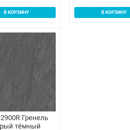
В КОРЗИНУ
В КОРЗИНУ
2900R Гренель
ерый тёмный