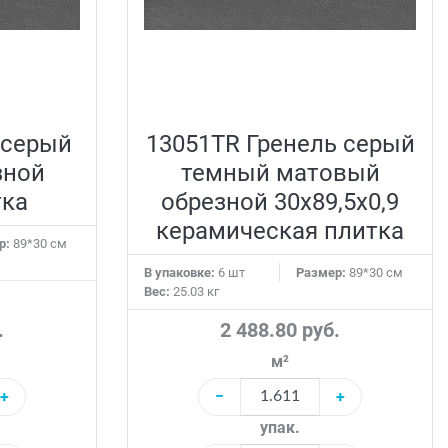
 серый
13051TR Гренель серый
зной
темный матовый
тка
обрезной 30x89,5x0,9
керамическая плитка
р:
89*30 см
В упаковке:
6 шт
Размер:
89*30 см
Вес:
25.03 кг
.
2 488.80 руб.
м²
+
−
+
упак.