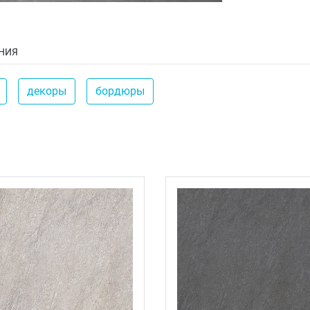
НИЯ
декоры
бордюры