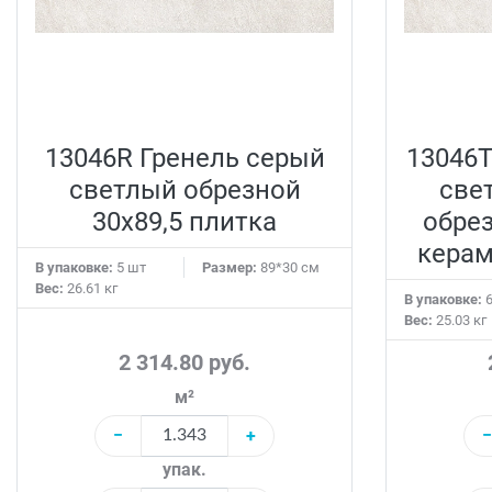
13046R Гренель серый
13046T
светлый обрезной
све
30x89,5 плитка
обрез
керам
В упаковке:
5 шт
Размер:
89*30 см
Вес:
26.61 кг
В упаковке:
6
Вес:
25.03 кг
2 314.80 руб.
м²
−
+
−
упак.