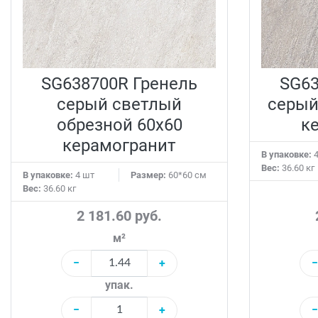
SG638700R Гренель
SG63
серый светлый
серый
обрезной 60x60
к
керамогранит
В упаковке:
4
Вес:
36.60 кг
В упаковке:
4 шт
Размер:
60*60 см
Вес:
36.60 кг
2 181.60 руб.
м²
−
+
−
упак.
−
+
−