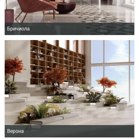
Бричиола
Верона