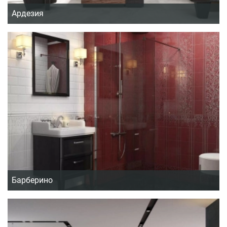
Ардезия
Барберино