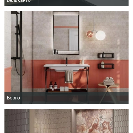
Бельканто
Борго