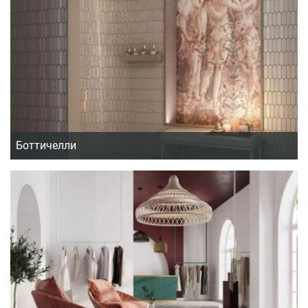
Боттичелли