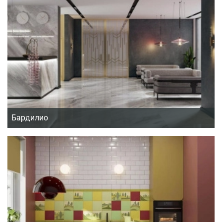
Бардилио