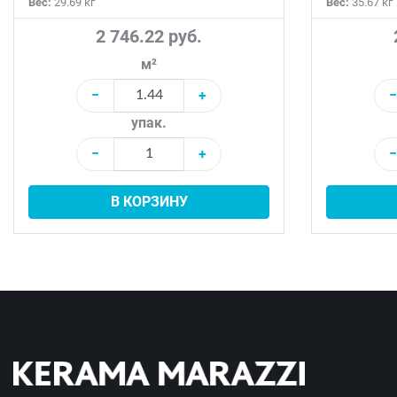
Вес:
29.69 кг
Вес:
35.67 кг
2 746.22 руб.
м²
−
+
−
упак.
−
+
−
В КОРЗИНУ