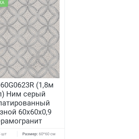
КА
60G0623R (1,8м
л) Ним серый
патированный
зной 60x60x0,9
ерамогранит
 шт
Размер:
60*60 см