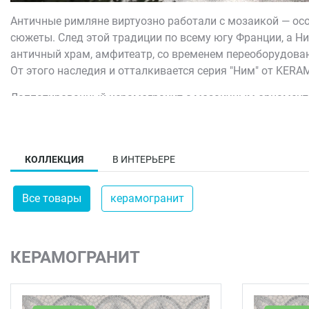
Античные римляне виртуозно работали с мозаикой — осо
сюжеты. След этой традиции по всему югу Франции, а Ни
античный храм, амфитеатр, со временем переоборудован
От этого наследия и отталкивается серия "Ним" от KER
Лаппатированный керамогранит с мозаичным орнаментом
полом и тенью от ставен. Формат керамогранита — обрез
участков отполирована, часть остается слегка рельефной
степенью износа. Орнамент здесь не выглядит музейной
КОЛЛЕКЦИЯ
В ИНТЕРЬЕРЕ
её копию.
Все товары
керамогранит
КЕРАМОГРАНИТ