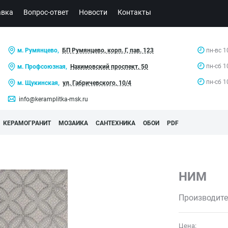
авка
Вопрос-ответ
Новости
Контакты
м. Румянцево,
БП Румянцево, корп. Г, пав. 123
пн-вс 1
пн-сб 1
м. Профсоюзная,
Нахимовский проспект, 50
пн-сб 1
м. Щукинская,
ул. Габричевского, 10/4
info@keramplitka-msk.ru
КЕРАМОГРАНИТ
МОЗАИКА
САНТЕХНИКА
ОБОИ
PDF
НИМ
Производите
Цена: