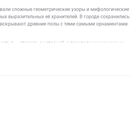
дывали сложные геометрические узоры и мифологические
мых выразительных её хранителей. В городе сохранились
ко вскрывают древние полы с теми самыми орнаментами.
стья — старого, с историей, с прохладным каменным
ди. Главное в плитке — обработка поверхности: часть
но, как играл бы на настоящем сложном полу с разной
о использует язык античной мозаики, не превращаясь в