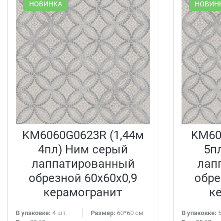
НОВИНКА
НОВИН
KM6060G0623R (1,44м
KM60
4пл) Ним серый
5п
лаппатированный
лап
обрезной 60x60x0,9
обре
керамогранит
к
В упаковке:
4 шт
Размер:
60*60 см
В упаковке:
5