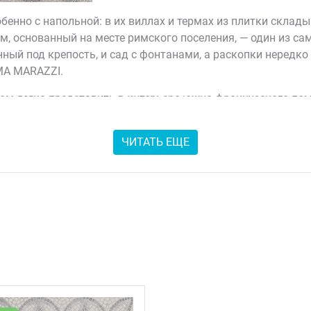
бенно с напольной: в их виллах и термах из плитки скла
м, основанный на месте римского поселения, — один из са
ный под крепость, и сад с фонтанами, а раскопки неред
AMA MARAZZI.
 легко представить в интерьере южно-французского поме
ной 60x60 см, удобный для пола и для стен большой площа
, и за счёт этого микса свет на плитке играет неравномер
ЧИТАТЬ ЕЩЕ
 репликой — это современный материал, который аккуратн