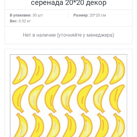
серенада 20*20 декор
В упаковке:
30 шт
Размер:
20*20 см
Вес:
0.52 кг
Нет в наличии (уточняйте у менеджера)