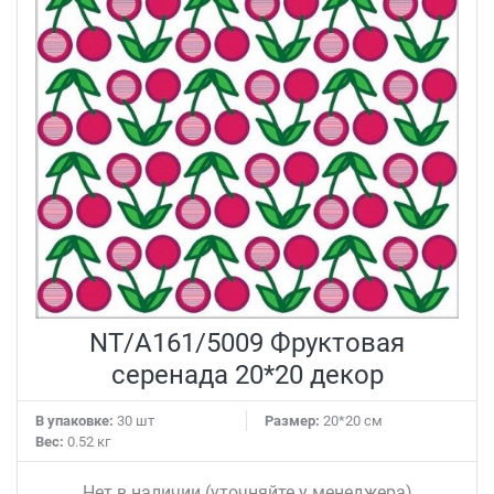
NT/A161/5009 Фруктовая
серенада 20*20 декор
В упаковке:
30 шт
Размер:
20*20 см
Вес:
0.52 кг
Нет в наличии (уточняйте у менеджера)