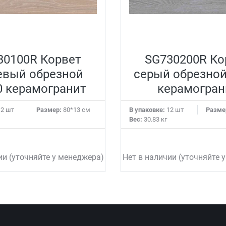
30100R Корвет
SG730200R Ко
евый обрезной
серый обрезной
0 керамогранит
керамогран
2 шт
Размер:
80*13 см
В упаковке:
12 шт
Разме
Вес:
30.83 кг
ии (уточняйте у менеджера)
Нет в наличии (уточняйте 