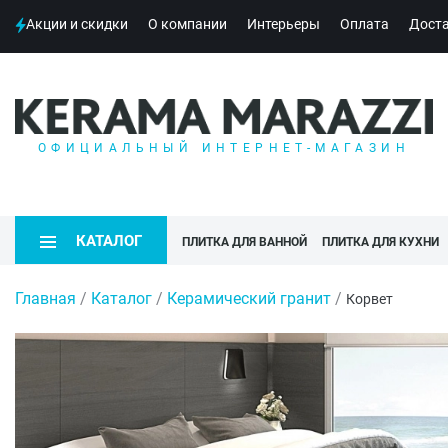
Акции и скидки
О компании
Интерьеры
Оплата
Дост
ОФИЦИАЛЬНЫЙ ИНТЕРНЕТ-МАГАЗИН
КАТАЛОГ
ПЛИТКА ДЛЯ ВАННОЙ
ПЛИТКА ДЛЯ КУХНИ
Главная
/
Каталог
/
Керамический гранит
/
Корвет