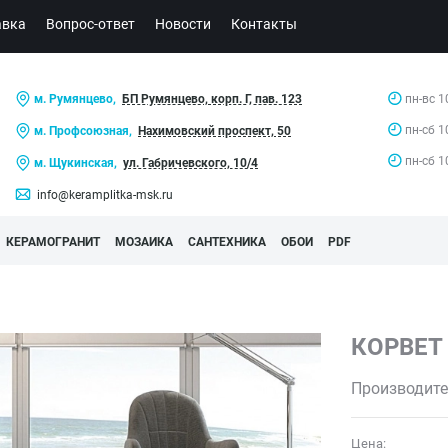
авка
Вопрос-ответ
Новости
Контакты
м. Румянцево,
БП Румянцево, корп. Г, пав. 123
пн-вс 1
пн-сб 1
м. Профсоюзная,
Нахимовский проспект, 50
пн-сб 1
м. Щукинская,
ул. Габричевского, 10/4
info@keramplitka-msk.ru
КЕРАМОГРАНИТ
МОЗАИКА
САНТЕХНИКА
ОБОИ
PDF
КОРВЕТ
Производите
Цена: