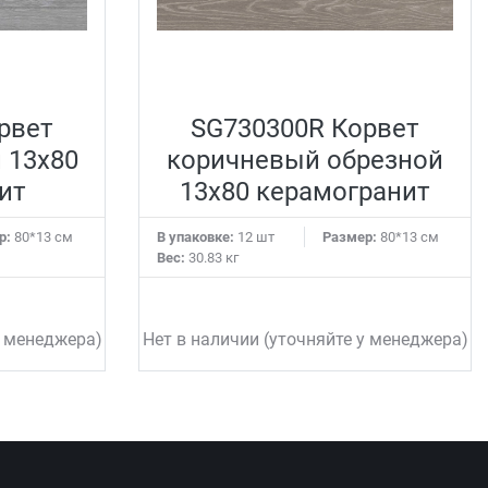
рвет
SG730300R Корвет
 13x80
коричневый обрезной
ит
13x80 керамогранит
р:
80*13 см
В упаковке:
12 шт
Размер:
80*13 см
Вес:
30.83 кг
у менеджера)
Нет в наличии (уточняйте у менеджера)