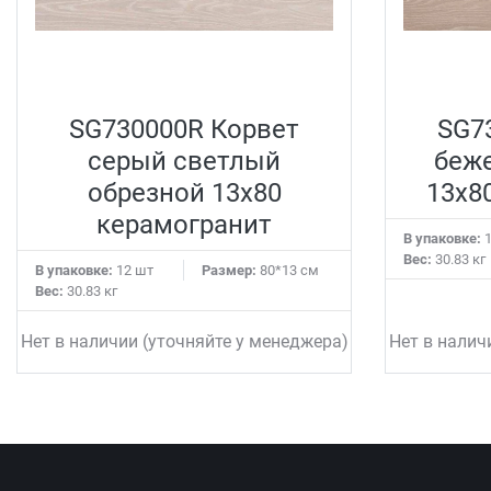
SG730000R Корвет
SG7
серый светлый
беж
обрезной 13x80
13x8
керамогранит
В упаковке:
1
Вес:
30.83 кг
В упаковке:
12 шт
Размер:
80*13 см
Вес:
30.83 кг
Нет в наличии (уточняйте у менеджера)
Нет в налич