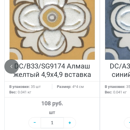
DC/B33/SG9174 Алмаш
DC/A3
желтый 4,9х4,9 вставка
синий
В упаковке:
35 шт
Размер:
4*4 см
В упаковке:
35
Вес:
0.041 кг
Вес:
0.041 кг
108 руб.
шт
−
+