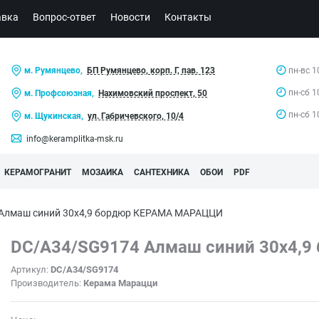
авка
Вопрос-ответ
Новости
Контакты
м. Румянцево,
БП Румянцево, корп. Г, пав. 123
пн-вс 1
пн-сб 1
м. Профсоюзная,
Нахимовский проспект, 50
пн-сб 1
м. Щукинская,
ул. Габричевского, 10/4
info@keramplitka-msk.ru
КЕРАМОГРАНИТ
МОЗАИКА
САНТЕХНИКА
ОБОИ
PDF
Алмаш синий 30х4,9 бордюр КЕРАМА МАРАЦЦИ
DC/A34/SG9174 Алмаш синий 30х4,9
Артикул:
DC/A34/SG9174
Производитель:
Керама Марацци