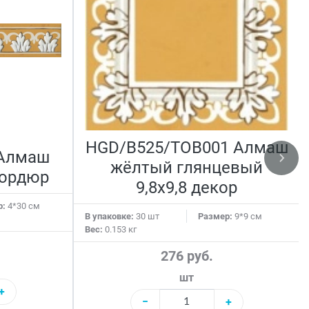
HGD/B525/TOB001 Алмаш
 Алмаш
жёлтый глянцевый
бордюр
9,8х9,8 декор
р:
4*30 см
В упаковке:
30 шт
Размер:
9*9 см
Вес:
0.153 кг
276 руб.
шт
+
−
+