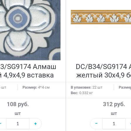
3/SG9174 Алмаш
DC/B34/SG9174
 4,9х4,9 вставка
желтый 30х4,9 
 шт
Размер:
4*4 см
В упаковке:
22 шт
Разме
Вес:
0.332 кг
108 руб.
312 руб.
шт
шт
−
+
−