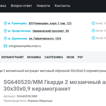
авка
Вопрос-ответ
Новости
Контакты
м. Румянцево,
БП Румянцево, корп. Г, пав. 123
пн-вс 1
пн-сб 1
м. Профсоюзная,
Нахимовский проспект, 50
пн-сб 1
м. Щукинская,
ул. Габричевского, 10/4
info@keramplitka-msk.ru
КЕРАМОГРАНИТ
МОЗАИКА
САНТЕХНИКА
ОБОИ
PDF
и 2 мозаичный антрацит матовый обрезной 30x30x0,9 керамогр
SG640520/MM Гварди 2 мозаичный а
30x30x0,9 керамогранит
Артикул:
SG640520/MM
Производитель:
Керама Марацци