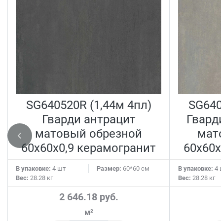
SG640520R (1,44м 4пл)
SG640
Гварди антрацит
Гвард
матовый обрезной
мат
60x60x0,9 керамогранит
60x60x
В упаковке:
4 шт
Размер:
60*60 см
В упаковке:
4 
Вес:
28.28 кг
Вес:
28.28 кг
2 646.18 руб.
м²