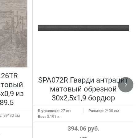
126TR
SPA072R Гварди антрацит
атовый
матовый обрезной
x0,9 из
30x2,5x1,9 бордюр
89.5
В упаковке:
27 шт
Размер:
2*30 см
р:
89*30 см
Вес:
0.191 кг
394.06 руб.
.