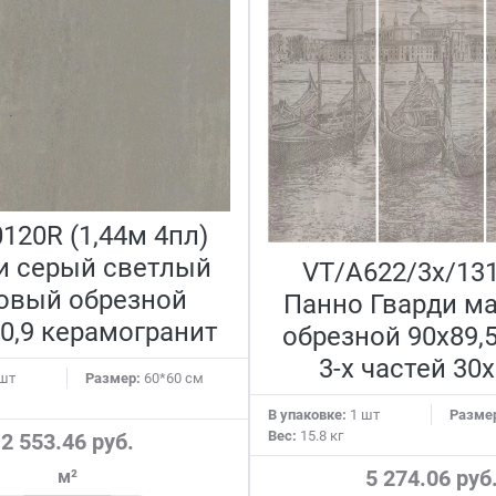
120R (1,44м 4пл)
и серый светлый
VT/A622/3x/13
овый обрезной
Панно Гварди м
0,9 керамогранит
обрезной 90х89,5
3-х частей 30x
шт
Размер:
60*60 см
В упаковке:
1 шт
Разме
Вес:
15.8 кг
2 553.46 руб.
5 274.06 руб
м²