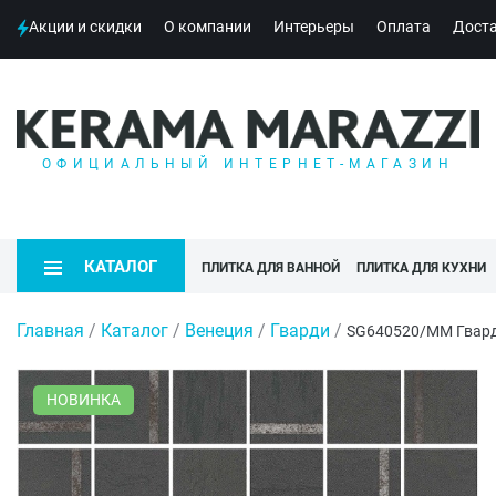
Акции и скидки
О компании
Интерьеры
Оплата
Дост
ОФИЦИАЛЬНЫЙ ИНТЕРНЕТ-МАГАЗИН
КАТАЛОГ
ПЛИТКА ДЛЯ ВАННОЙ
ПЛИТКА ДЛЯ КУХНИ
Главная
/
Каталог
/
Венеция
/
Гварди
/
SG640520/MM Гвард
НОВИНКА