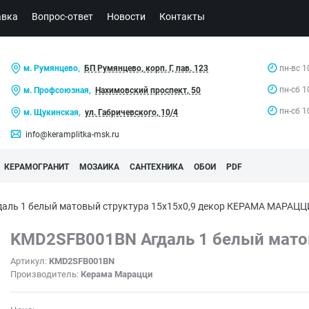
авка
Вопрос-ответ
Новости
Контакты
м. Румянцево,
БП Румянцево, корп. Г, пав. 123
пн-вс 1
пн-сб 1
м. Профсоюзная,
Нахимовский проспект, 50
пн-сб 1
м. Щукинская,
ул. Габричевского, 10/4
info@keramplitka-msk.ru
КЕРАМОГРАНИТ
МОЗАИКА
САНТЕХНИКА
ОБОИ
PDF
аль 1 белый матовый структура 15x15x0,9 декор КЕРАМА МАРАЦЦ
KMD2SFB001BN Агдаль 1 белый матов
Артикул:
KMD2SFB001BN
Производитель:
Керама Марацци