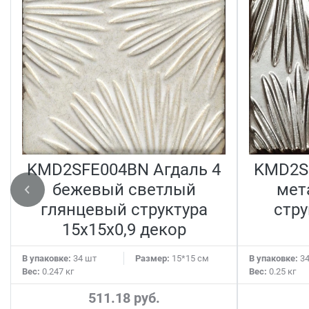
KMD2SFE004BN Агдаль 4
KMD2S
бежевый светлый
мет
глянцевый структура
стру
15x15x0,9 декор
В упаковке:
34 шт
Размер:
15*15 см
В упаковке:
34
Вес:
0.247 кг
Вес:
0.25 кг
511.18 руб.