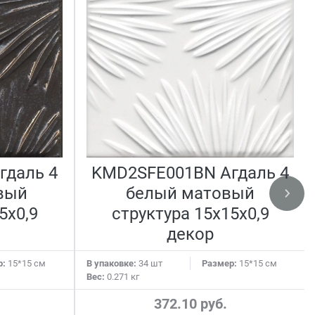
гдаль 4
KMD2SFE001BN Агдаль 4
вый
белый матовый
5x0,9
структура 15x15x0,9
декор
р:
15*15 см
В упаковке:
34 шт
Размер:
15*15 см
Вес:
0.271 кг
372.10 руб.