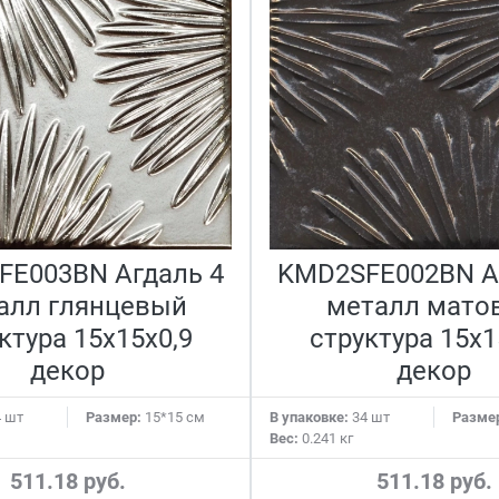
FE003BN Агдаль 4
KMD2SFE002BN А
алл глянцевый
металл мато
ктура 15x15x0,9
структура 15x1
декор
декор
 шт
Размер:
15*15 см
В упаковке:
34 шт
Разме
Вес:
0.241 кг
511.18 руб.
511.18 руб.