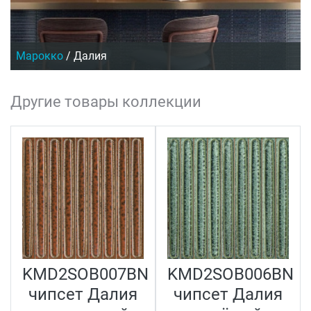
Марокко
/
Далия
Другие товары коллекции
N
KMD2SOB007BN
KMD2SOB006BN
чипсет Далия
чипсет Далия