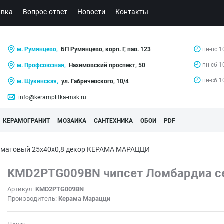
авка
Вопрос-ответ
Новости
Контакты
м. Румянцево,
БП Румянцево, корп. Г, пав. 123
пн-вс 1
пн-сб 1
м. Профсоюзная,
Нахимовский проспект, 50
пн-сб 1
м. Щукинская,
ул. Габричевского, 10/4
info@keramplitka-msk.ru
КЕРАМОГРАНИТ
МОЗАИКА
САНТЕХНИКА
ОБОИ
PDF
 матовый 25x40x0,8 декор КЕРАМА МАРАЦЦИ
KMD2PTG009BN чипсет Ломбардиа се
Артикул:
KMD2PTG009BN
Производитель:
Керама Марацци