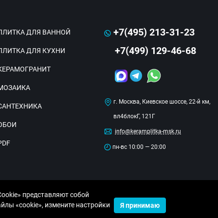
+7(495) 213-31-23
ПЛИТКА ДЛЯ ВАННОЙ
+7(499) 129-46-68
ПЛИТКА ДЛЯ КУХНИ
КЕРАМОГРАНИТ
МОЗАИКА
г. Москва, Киевское шоссе, 22-й км,
САНТЕХНИКА
вл4блокГ, 121Г
ОБОИ
info@keramplitka-msk.ru
PDF
пн-вс 10:00 — 20:00
Cookie» представляют собой
лы «cookie», измените настройки
Я принимаю