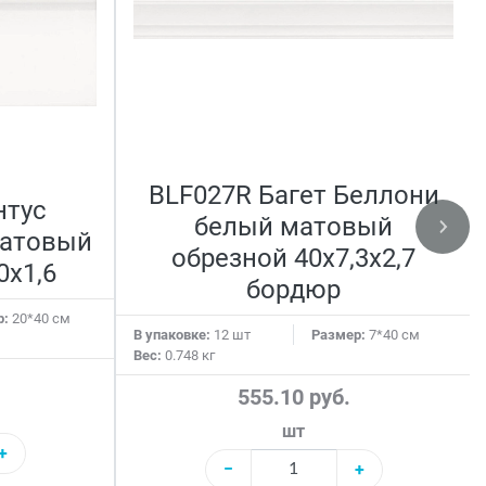
BLF027R Багет Беллони
нтус
белый матовый
матовый
обрезной 40x7,3x2,7
0x1,6
бордюр
р:
20*40 см
В упаковке:
12 шт
Размер:
7*40 см
Вес:
0.748 кг
555.10 руб.
шт
+
−
+