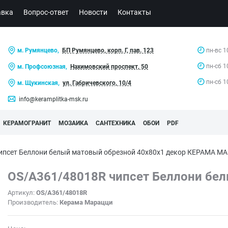
авка
Вопрос-ответ
Новости
Контакты
м. Румянцево,
БП Румянцево, корп. Г, пав. 123
пн-вс 1
пн-сб 1
м. Профсоюзная,
Нахимовский проспект, 50
пн-сб 1
м. Щукинская,
ул. Габричевского, 10/4
info@keramplitka-msk.ru
КЕРАМОГРАНИТ
МОЗАИКА
САНТЕХНИКА
ОБОИ
PDF
ипсет Беллони белый матовый обрезной 40x80x1 декор КЕРАМА 
OS/A361/48018R чипсет Беллони бел
Артикул:
OS/A361/48018R
Производитель:
Керама Марацци