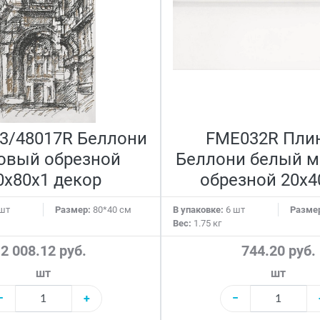
3/48017R Беллони
FME032R Пли
овый обрезной
Беллони белый 
0x80x1 декор
обрезной 20x4
шт
Размер:
80*40 см
В упаковке:
6 шт
Разме
Вес:
1.75 кг
2 008.12 руб.
744.20 руб.
шт
шт
−
+
−