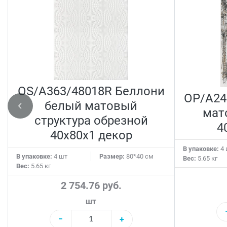
OS/A363/48018R Беллони
OP/A24
белый матовый
мат
структура обрезной
4
40x80x1 декор
В упаковке:
4 
В упаковке:
4 шт
Размер:
80*40 см
Вес:
5.65 кг
Вес:
5.65 кг
2 754.76 руб.
шт
−
+