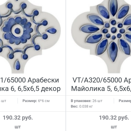
1/65000 Арабески
VT/A320/65000 А
а 6, 6,5х6,5 декор
Майолика 5, 6,5х6
 шт
Размер:
6*6 см
В упаковке:
26 шт
Разме
Вес:
0.038 кг
190.32 руб.
190.32 руб.
шт
шт