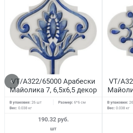
VT/A322/65000 Арабески
VT/A32
Майолика 7, 6,5х6,5 декор
Майолик
В упаковке:
26 шт
Размер:
6*6 см
В упаковке:
26
Вес:
0.038 кг
Вес:
0.038 кг
190.32 руб.
шт