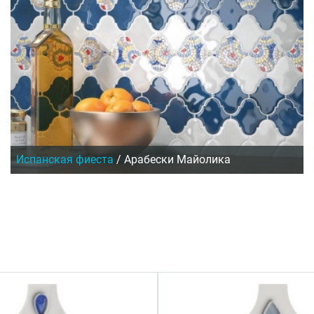
Испанская фиеста
/
Арабески Майолика