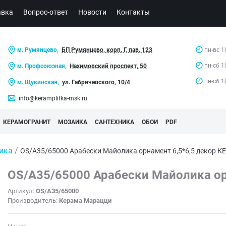
авка
Вопрос-ответ
Новости
Контакты
м. Румянцево,
БП Румянцево, корп. Г, пав. 123
пн-вс 1
пн-сб 1
м. Профсоюзная,
Нахимовский проспект, 50
пн-сб 1
м. Щукинская,
ул. Габричевского, 10/4
info@keramplitka-msk.ru
КЕРАМОГРАНИТ
МОЗАИКА
САНТЕХНИКА
ОБОИ
PDF
лика
/
OS/A35/65000 Арабески Майолика орнамент 6,5*6,5 декор
OS/A35/65000 Арабески Майолика ор
Артикул:
OS/A35/65000
Производитель:
Керама Марацци