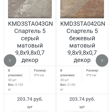
KMD3STA043GN
KMD3STA042GN
Спартель 5
Спартель 5
серый
бежевый
матовый
матовый
9,8x9,8x0,7
9,8x9,8x0,7
декор
декор
В
Размер:
В
Размер:
упаковке:
9*9 см
упаковке:
9*9 см
30 шт
30 шт
Вес:
0.153
Вес:
0.153
кг
кг
203.74 руб.
203.74 руб.
шт
шт