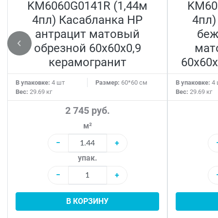
KM6060G0141R (1,44м
KM60
4пл) Касабланка HP
4пл)
антрацит матовый
беж
обрезной 60x60x0,9
мат
керамогранит
60x60x
В упаковке:
4 шт
Размер:
60*60 см
В упаковке:
4 
Вес:
29.69 кг
Вес:
29.69 кг
2 745 руб.
м²
−
+
упак.
−
+
В КОРЗИНУ