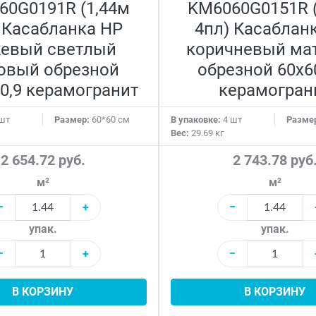
60G0191R (1,44м
KM6060G0151R (
 Касабланка HP
4пл) Касаблан
евый светлый
коричневый ма
овый обрезной
обрезной 60x6
0,9 керамогранит
керамогран
шт
Размер:
60*60 см
В упаковке:
4 шт
Разме
Вес:
29.69 кг
2 654.72 руб.
2 743.78 руб
м²
м²
−
+
−
упак.
упак.
−
+
−
В КОРЗИНУ
В КОРЗИНУ