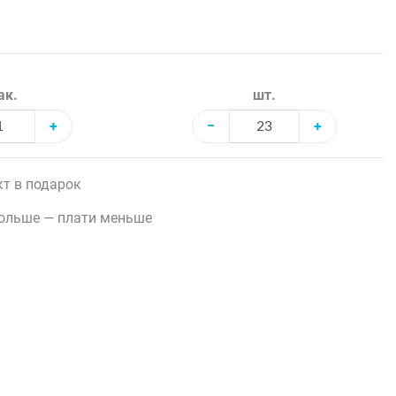
ак.
шт.
+
−
+
т в подарок
ольше — плати меньше