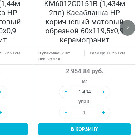
1,44м
KM6012G0151R (1,434м
ка HP
2пл) Касабланка HP
товый
коричневый матовый
0x0,9
обрезной 60x119,5x0,9
ит
керамогранит
р:
60*60 см
В упаковке:
2 шт
Размер:
119*60 см
Вес:
28.67 кг
.
2 954.84 руб.
м²
+
−
+
упак.
+
−
+
В КОРЗИНУ