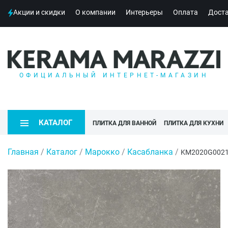
Акции и скидки
О компании
Интерьеры
Оплата
Дост
ОФИЦИАЛЬНЫЙ ИНТЕРНЕТ-МАГАЗИН
КАТАЛОГ
ПЛИТКА ДЛЯ ВАННОЙ
ПЛИТКА ДЛЯ КУХНИ
Главная
/
Каталог
/
Марокко
/
Касабланка
/
KM2020G0021