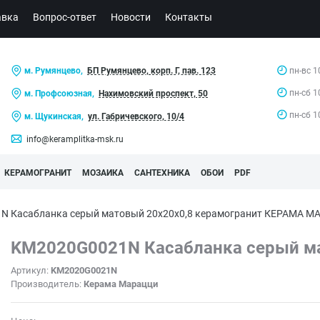
авка
Вопрос-ответ
Новости
Контакты
м. Румянцево,
БП Румянцево, корп. Г, пав. 123
пн-вс 1
пн-сб 1
м. Профсоюзная,
Нахимовский проспект, 50
пн-сб 1
м. Щукинская,
ул. Габричевского, 10/4
info@keramplitka-msk.ru
КЕРАМОГРАНИТ
МОЗАИКА
САНТЕХНИКА
ОБОИ
PDF
N Касабланка серый матовый 20x20x0,8 керамогранит КЕРАМА 
KM2020G0021N Касабланка серый ма
Артикул:
KM2020G0021N
Производитель:
Керама Марацци