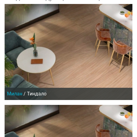
Милан
/
Тиндало