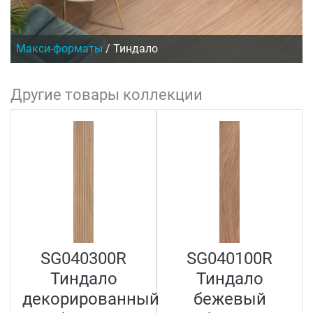
Макси-форматы
/
Тиндало
Другие товары коллекции
SG040300R
SG040100R
Тиндало
Тиндало
декорированный
бежевый