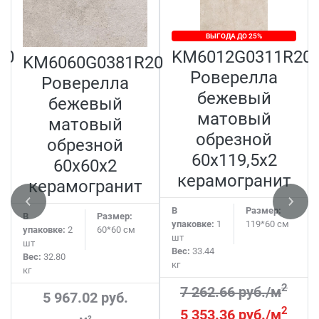
ВЫГОДА ДО 25%
20
KM6012G0311R20
KM6060G0381R20
Роверелла
Роверелла
бежевый
бежевый
матовый
матовый
обрезной
обрезной
60x119,5x2
60x60x2
керамогранит
керамогранит
В
Размер:
В
Размер:
упаковке:
1
119*60 см
упаковке:
2
60*60 см
шт
шт
Вес:
33.44
Вес:
32.80
кг
кг
2
7 262.66 руб./м
5 967.02 руб.
2
5 353.36 руб./м