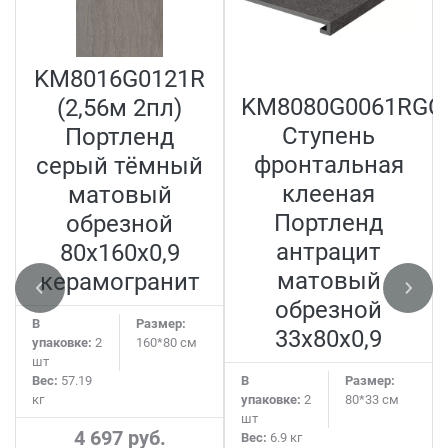
KM8016G0121R
KM8080G0061RGC
(2,56м 2пл)
Ступень
Портленд
фронтальная
серый тёмный
клееная
матовый
Портленд
обрезной
антрацит
80x160x0,9
матовый
керамогранит
обрезной
В
Размер:
33x80x0,9
упаковке:
2
160*80 см
шт
Вес:
57.19
В
Размер:
кг
упаковке:
2
80*33 см
шт
4 697 руб.
Вес:
6.9 кг