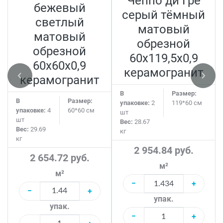
Чеппо ди Гре
бежевый
серый тёмный
светлый
матовый
матовый
обрезной
обрезной
60x119,5x0,9
60x60x0,9
керамогранит
керамогранит
В
Размер:
В
Размер:
упаковке:
2
119*60 см
упаковке:
4
60*60 см
шт
шт
Вес:
28.67
Вес:
29.69
кг
кг
2 954.84 руб.
2 654.72 руб.
м²
м²
−
+
−
+
упак.
упак.
−
+