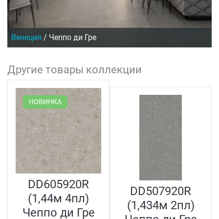
Венеция
/
Чеппо ди Гре
Другие товары коллекции
НОВИНКА
DD605920R
DD507920R
(1,44м 4пл)
(1,434м 2пл)
Чеппо ди Гре