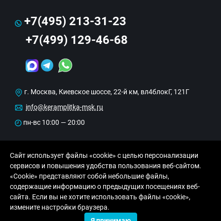
+7(495) 213-31-23
+7(499) 129-46-68
г. Москва, Киевское шоссе, 22-й км, вл4блокГ, 121Г
info@keramplitka-msk.ru
пн-вс 10:00 — 20:00
Сайт использует файлы «cookie» с целью персонализации
сервисов и повышения удобства пользования веб-сайтом.
«Cookie» представляют собой небольшие файлы,
содержащие информацию о предыдущих посещениях веб-
сайта. Если вы не хотите использовать файлы «cookie»,
© Copyright 2013-2026 KERAMA MARAZZI, ООО
измените настройки браузера.
«Рутайл»
Я принимаю