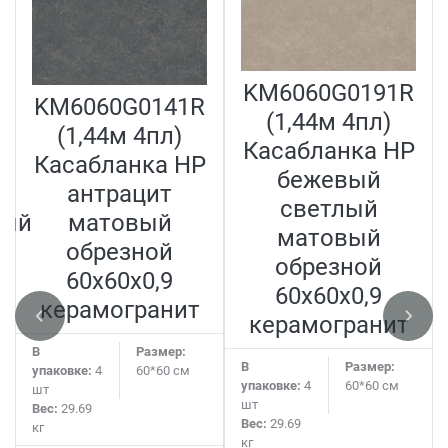
KM6060G0191R
KM6060G0141R
(1,44м 4пл)
(1,44м 4пл)
Касабланка HP
Касабланка HP
бежевый
антрацит
светлый
ный
матовый
матовый
обрезной
обрезной
60x60x0,9
60x60x0,9
керамогранит
керамогранит
В
Размер:
В
Размер:
упаковке:
4
60*60 см
упаковке:
4
60*60 см
шт
шт
Вес:
29.69
Вес:
29.69
кг
кг