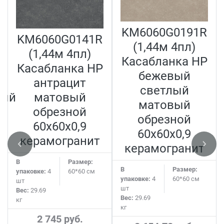
KM6060G0191R
KM6060G0141R
(1,44м 4пл)
(1,44м 4пл)
Касабланка HP
Касабланка HP
бежевый
антрацит
светлый
ный
матовый
матовый
обрезной
обрезной
60x60x0,9
60x60x0,9
керамогранит
керамогранит
В
Размер:
В
Размер:
упаковке:
4
60*60 см
упаковке:
4
60*60 см
шт
шт
Вес:
29.69
Вес:
29.69
кг
кг
2 745 руб.