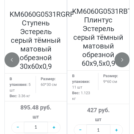
KM6060G0531RBT
KM6060G0531RGRF
Плинтус
Ступень
Эстерель
Эстерель
серый тёмный
серый тёмный
матовый
матовый
обрезной
обрезной
60x9,5x0,9
30x60x0,9
В
Размер:
В
Размер:
упаковке:
9*60 см
упаковке:
5
60*30 см
11 шт
шт
Вес:
1.123
Вес:
3.36 кг
кг
895.48 руб.
427 руб.
шт
шт
−
+
−
+