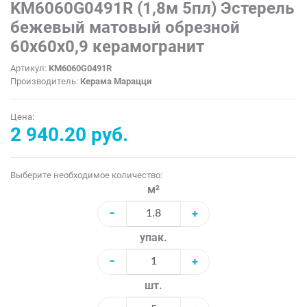
KM6060G0491R (1,8м 5пл) Эстерель
бежевый матовый обрезной
60x60x0,9 керамогранит
Артикул:
KM6060G0491R
Производитель:
Керама Марацци
Цена:
2 940.20 руб.
Выберите необходимое количество:
м²
−
+
упак.
−
+
шт.