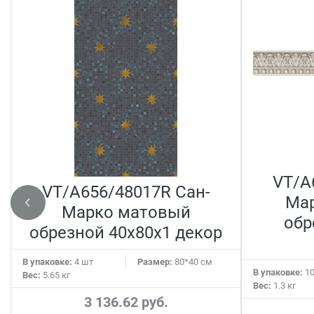
VT/A
VT/A656/48017R Сан-
Мар
Марко матовый
обр
обрезной 40x80x1 декор
В упаковке:
4 шт
Размер:
80*40 см
В упаковке:
10
Вес:
5.65 кг
Вес:
1.3 кг
3 136.62 руб.