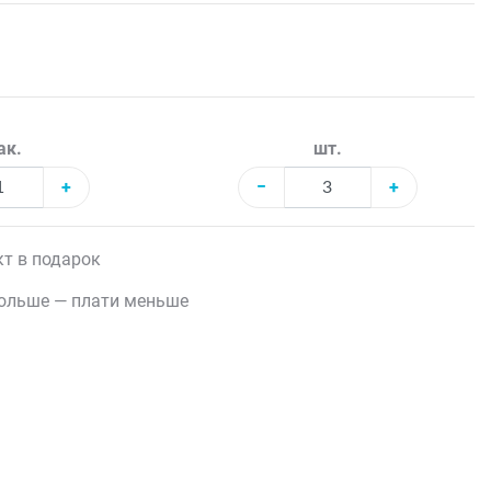
ак.
шт.
+
−
+
т в подарок
ольше — плати меньше