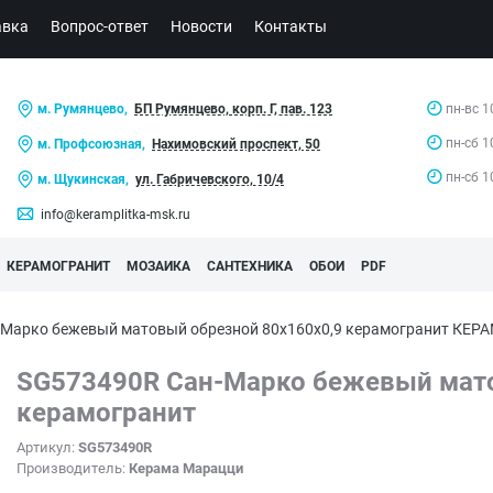
авка
Вопрос-ответ
Новости
Контакты
м. Румянцево,
БП Румянцево, корп. Г, пав. 123
пн-вс 1
пн-сб 1
м. Профсоюзная,
Нахимовский проспект, 50
пн-сб 1
м. Щукинская,
ул. Габричевского, 10/4
info@keramplitka-msk.ru
КЕРАМОГРАНИТ
МОЗАИКА
САНТЕХНИКА
ОБОИ
PDF
-Марко бежевый матовый обрезной 80x160x0,9 керамогранит КЕ
SG573490R Сан-Марко бежевый мато
керамогранит
Артикул:
SG573490R
Производитель:
Керама Марацци