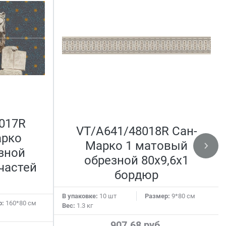
017R
VT/A641/48018R Сан-
арко
Марко 1 матовый
зной
обрезной 80x9,6x1
 частей
бордюр
В упаковке:
10 шт
Размер:
9*80 см
р:
160*80 см
Вес:
1.3 кг
907.68 руб.