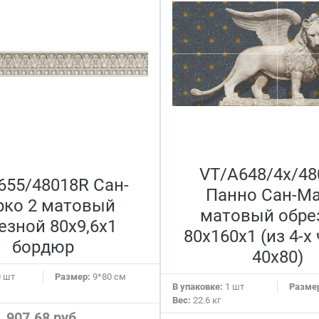
VT/A648/4x/48
655/48018R Сан-
Панно Сан-М
ко 2 матовый
матовый обре
езной 80x9,6x1
80x160x1 (из 4-х
бордюр
40х80)
 шт
Размер:
9*80 см
В упаковке:
1 шт
Разме
Вес:
22.6 кг
907.68 руб.