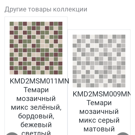
Другие товары коллекции
KMD2MSM011MN
N
Темари
KMD2MSM009MN
мозаичный
Темари
микс зелёный,
мозаичный
бордовый,
микс серый
бежевый
матовый
светлый