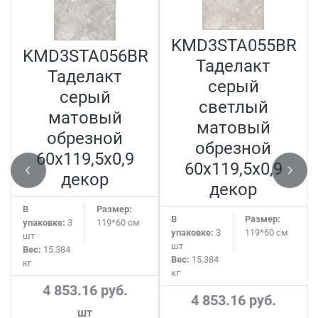
N
KMD3STA055BR
KMD3STA056BR
Таделакт
Таделакт
серый
серый
светлый
матовый
матовый
обрезной
обрезной
60x119,5x0,9
60x119,5x0,9
декор
декор
В
Размер:
В
Размер:
упаковке:
3
119*60 см
упаковке:
3
119*60 см
шт
шт
Вес:
15.384
Вес:
15.384
кг
кг
4 853.16 руб.
4 853.16 руб.
шт