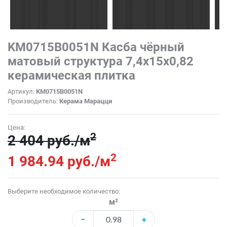
KM0715B0051N Касба чёрный
матовый структура 7,4x15x0,82
керамическая плитка
Артикул:
KM0715B0051N
Производитель:
Керама Марацци
Цена:
2
2 404 руб./м
2
1 984.94 руб./м
Выберите необходимое количество:
м²
−
+