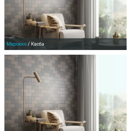
Марокко
/
Касба