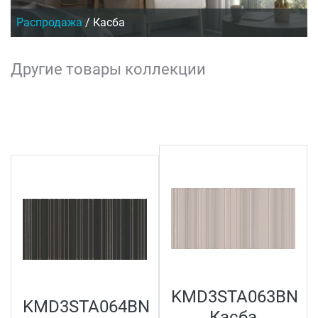
Распродажа
/
Касба
Другие товары коллекции
KMD3STA063BN
KMD3STA064BN
Касба