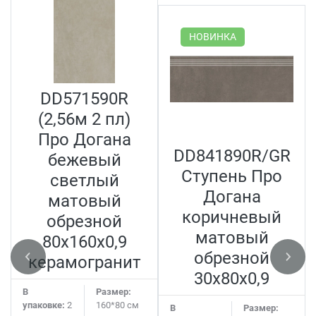
НОВИНКА
DD571590R
(2,56м 2 пл)
Про Догана
DD841890R/GR
бежевый
Ступень Про
светлый
Догана
матовый
коричневый
обрезной
матовый
80x160x0,9
обрезной
керамогранит
30x80x0,9
В
Размер:
упаковке:
2
160*80 см
В
Размер: