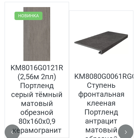
НОВИНКА
KM8016G0121R
KM8080G0061RGC
(2,56м 2пл)
Ступень
Портленд
фронтальная
серый тёмный
клееная
матовый
Портленд
обрезной
антрацит
80x160x0,9
матовый
керамогранит