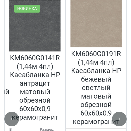
НОВИНКА
KM6060G0191R
KM6060G0141R
(1,44м 4пл)
(1,44м 4пл)
Касабланка HP
Касабланка HP
бежевый
антрацит
светлый
ный
матовый
матовый
обрезной
обрезной
60x60x0,9
60x60x0,9
керамогранит
керамогранит
В
Размер: