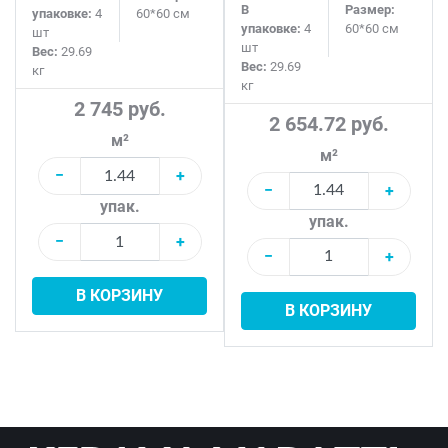
В
Размер:
упаковке:
4
60*60 см
упаковке:
4
60*60 см
шт
шт
Вес:
29.69
Вес:
29.69
кг
кг
2 745 руб.
2 654.72 руб.
м²
м²
−
+
−
+
упак.
упак.
−
+
−
+
В КОРЗИНУ
В КОРЗИНУ